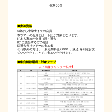
各期60名
■参加資格
5歳から中学生までの会員
本ツアーの会員とは、下記が対象となります。
⑴本人家族が会員（現・過去）
⑵1に該当する方の紹介
⑶過去当社ツアーの参加者
それ以外の方は、一般追加料金2,000円(税込)を別途お支
払いいただくことでご参加いただけます。
■集合解散場所・対象クラブ
以下画像クリックで拡大
⇩