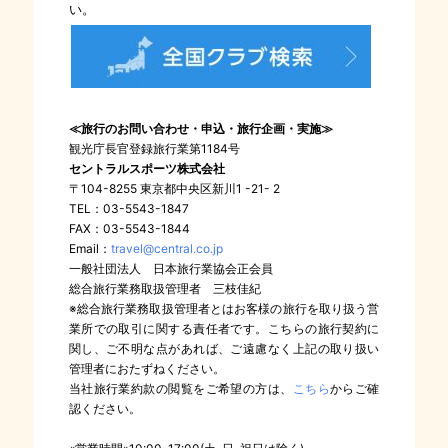
い。
≪旅行のお問い合わせ・申込・旅行企画・実施≫
観光庁長官登録旅行業第1184号
セントラルスポーツ株式会社
〒104-8255 東京都中央区新川1 -21- 2
TEL：03-5543-1847
FAX：03-5543-1844
Email：
travel@central.co.jp
一般社団法人 日本旅行業協会正会員
総合旅行業務取扱管理者 三枝佳紀
※総合旅行業務取扱管理者とはお客様の旅行を取り扱う営
業所での取引に関する責任者です。こちらの旅行契約に
関し、ご不明な点があれば、ご遠慮なく上記の取り扱い
管理者におたずねください。
当社旅行業約款の閲覧をご希望の方は、
こちら
からご確
認ください。