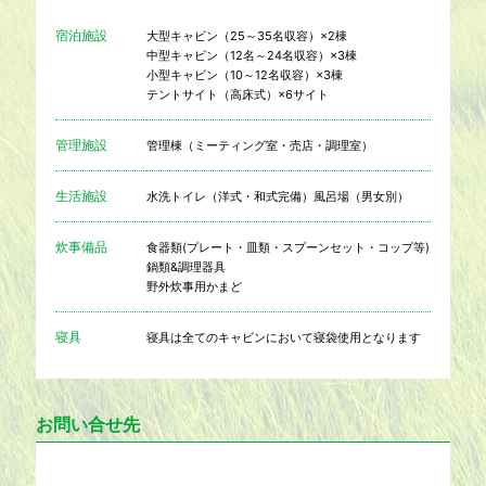
宿泊施設
大型キャビン（25～35名収容）×2棟
中型キャビン（12名～24名収容）×3棟
小型キャビン（10～12名収容）×3棟
テントサイト（高床式）×6サイト
管理施設
管理棟（ミーティング室・売店・調理室）
生活施設
水洗トイレ（洋式・和式完備）風呂場（男女別）
炊事備品
食器類(プレート・皿類・スプーンセット・コップ等)
鍋類&調理器具
野外炊事用かまど
寝具
寝具は全てのキャビンにおいて寝袋使用となります
お問い合せ先