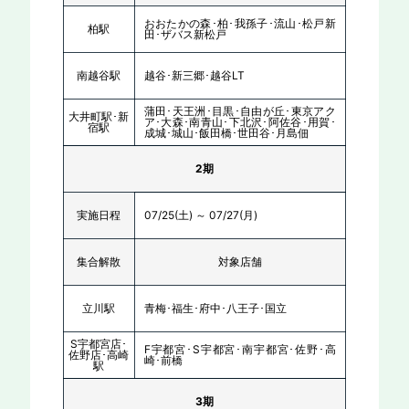
おおたかの森･柏･我孫子･流山･松戸新
柏駅
田･ザバス新松戸
南越谷駅
越谷･新三郷･越谷LT
蒲田･天王洲･目黒･自由が丘･東京アク
大井町駅･新
ア･大森･南青山･下北沢･阿佐谷･用賀･
宿駅
成城･城山･飯田橋･世田谷･月島佃
2期
実施日程
07/25(土) ～ 07/27(月)
集合解散
対象店舗
立川駅
青梅･福生･府中･八王子･国立
S宇都宮店･
F宇都宮･S宇都宮･南宇都宮･佐野･高
佐野店･高崎
崎･前橋
駅
3期