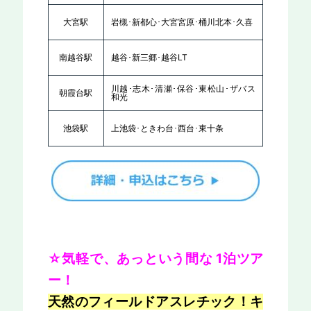
大宮駅
岩槻･新都心･大宮宮原･桶川北本･久喜
南越谷駅
越谷･新三郷･越谷LT
川越･志木･清瀬･保谷･東松山･ザバス
朝霞台駅
和光
池袋駅
上池袋･ときわ台･西台･東十条
☆気軽で、あっという間
な 1泊ツア
ー！
天然のフィールドアスレチック！キ