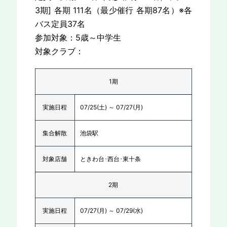
3期] 各期 111名（最少催行 各期87名）※各
バス定員37名
参加対象：5歳～中学生
対象クラブ：
1期
実施日程
07/25(土) ～ 07/27(月)
集合解散
池袋駅
対象店舗
ときわ台･西台･東十条
2期
実施日程
07/27(月) ～ 07/29(水)