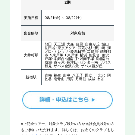
2期
実施日程
08/21(金) ～ 08/22(土)
集合解散
対象店舗
蒲田･天王洲･大森･目黒･自由が丘･城山･
世田谷･東京アクア･武蔵小杉･新川崎･溝
ノ口･トレッサ･慶應日吉･二俣川･緑園都
大井町駅
市･S東戸塚･F東戸塚･横浜･能見台･藤沢･
戸塚･本郷台･湘南LT･湘南平塚･S湘南台･
成瀬･市ヶ尾･長津田･センター南･ザバス
鶴見･ザバス金沢八景･ザバス藤が丘
青梅･福生･府中･八王子･国立･下北沢･阿
新宿駅
佐谷･南青山･用賀･月島佃･成城･市谷
※上記全ツアー、対象クラブ以外の方や当社会員以外の方
もご参加いただけます。詳しくは、お近くのクラブもし