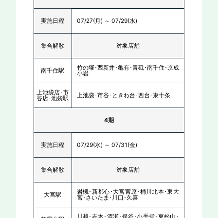
実施日程
07/27(月) ～ 07/29(水)
集合解散
対象店舗
竹の塚･西新井･亀有･青砥･南千住･京成
南千住駅
小岩
上池袋店･市
上池袋･市谷･ときわ台･西台･東十条
谷店･池袋駅
4期
実施日程
07/29(水) ～ 07/31(金)
集合解散
対象店舗
岩槻･新都心･大宮宮原･桶川北本･東大
大宮駅
宮･さいたま･川口･久喜
川越･志木･清瀬･保谷･小手指･東松山･