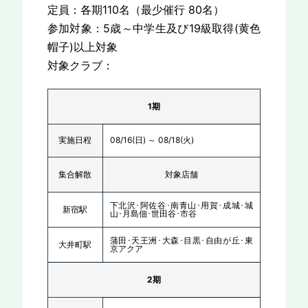
定員：各期110名（最少催行 80名）
参加対象：5歳～中学生及び19級取得(黄色
帽子)以上対象
対象クラブ：
1期
実施日程
08/16(日) ～ 08/18(火)
集合解散
対象店舗
下北沢･阿佐谷･南青山･用賀･成城･城
新宿駅
山･月島佃･世田谷･市谷
蒲田･天王洲･大森･目黒･自由が丘･東
大井町駅
京アクア
2期