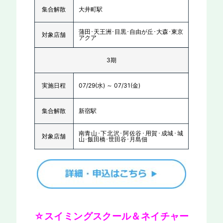
集合解散
大井町駅
蒲田･天王洲･目黒･自由が丘･大森･東京
対象店舗
アクア
3期
実施日程
07/29(水) ～ 07/31(金)
集合解散
新宿駅
南青山･下北沢･阿佐谷･用賀･成城･城
対象店舗
山･飯田橋･世田谷･月島佃
☆スイミングスクール＆ネイチャー