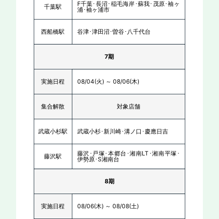
F千葉･長沼･稲毛海岸･蘇我･茂原･袖ヶ
千葉駅
浦･袖ヶ浦市
西船橋駅
谷津･津田沼･曽谷･八千代台
7期
実施日程
08/04(火) ～ 08/06(木)
集合解散
対象店舗
武蔵小杉駅
武蔵小杉･新川崎･溝ノ口･慶應日吉
藤沢･戸塚･本郷台･湘南LT･湘南平塚･
藤沢駅
伊勢原･S湘南台
8期
実施日程
08/06(木) ～ 08/08(土)