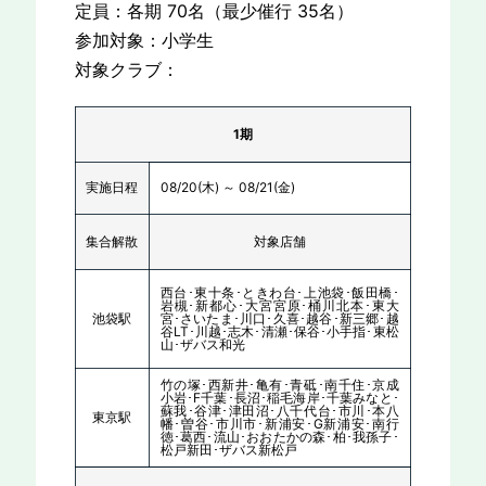
定員：各期 70名（最少催行 35名）
参加対象：小学生
対象クラブ：
1期
実施日程
08/20(木) ～ 08/21(金)
集合解散
対象店舗
西台･東十条･ときわ台･上池袋･飯田橋･
岩槻･新都心･大宮宮原･桶川北本･東大
池袋駅
宮･さいたま･川口･久喜･越谷･新三郷･越
谷LT･川越･志木･清瀬･保谷･小手指･東松
山･ザバス和光
竹の塚･西新井･亀有･青砥･南千住･京成
小岩･F千葉･長沼･稲毛海岸･千葉みなと･
蘇我･谷津･津田沼･八千代台･市川･本八
東京駅
幡･曽谷･市川市･新浦安･G新浦安･南行
徳･葛西･流山･おおたかの森･柏･我孫子･
松戸新田･ザバス新松戸