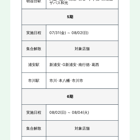
朝霞台駅
ザバス和光
5期
実施日程
07/31(金) ～ 08/02(日)
集合解散
対象店舗
浦安駅
新浦安･G新浦安･南行徳･葛西
市川駅
市川･本八幡･市川市
6期
実施日程
08/02(日) ～ 08/04(火)
集合解散
対象店舗