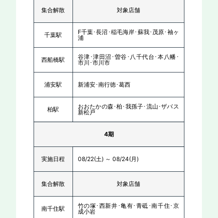
集合解散
対象店舗
F千葉･長沼･稲毛海岸･蘇我･茂原･袖ヶ
千葉駅
浦
谷津･津田沼･曽谷･八千代台･本八幡･
西船橋駅
市川･市川市
浦安駅
新浦安･南行徳･葛西
おおたかの森･柏･我孫子･流山･ザバス
柏駅
新松戸
4期
実施日程
08/22(土) ～ 08/24(月)
集合解散
対象店舗
竹の塚･西新井･亀有･青砥･南千住･京
南千住駅
成小岩