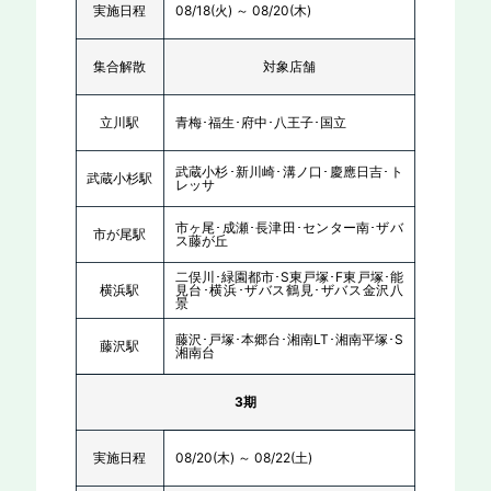
実施日程
08/18(火) ～ 08/20(木)
集合解散
対象店舗
立川駅
青梅･福生･府中･八王子･国立
武蔵小杉･新川崎･溝ノ口･慶應日吉･ト
武蔵小杉駅
レッサ
市ヶ尾･成瀬･長津田･センター南･ザバ
市が尾駅
ス藤が丘
二俣川･緑園都市･S東戸塚･F東戸塚･能
横浜駅
見台･横浜･ザバス鶴見･ザバス金沢八
景
藤沢･戸塚･本郷台･湘南LT･湘南平塚･S
藤沢駅
湘南台
3期
実施日程
08/20(木) ～ 08/22(土)