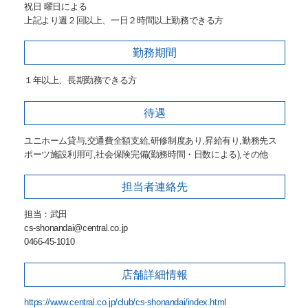
祝日 曜日による
上記より週２回以上、一日２時間以上勤務できる方
勤務期間
１年以上、長期勤務できる方
待遇
ユニホーム貸与,交通費全額支給,研修制度あり,昇給有り,勤務先ス
ポーツ施設利用可,社会保険完備(勤務時間・日数による),その他
担当者
連絡先
担当：武田
cs-shonandai@central.co.jp
0466-45-1010
店舗詳細
情報
https://www.central.co.jp/club/cs-shonandai/index.html