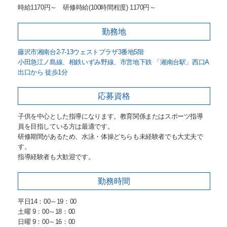
時給1170円～ 研修時給(100時間程度) 1170円～
勤務地
藤沢市湘南台2-7-13ウェストプラザ3番地5階
小田急江ノ島線、相鉄いずみ野線、市営地下鉄 「湘南台駅」西口A
出口から 徒歩1分
応募資格
子供を中心とした指導になります。教育関係またはスポーツ指導
員を目指している方は最適です。
研修期間があるため、水泳・体操どちらも未経験者でも大丈夫で
す。
指導経験者も大歓迎です。
勤務時間
平日14：00～19：00
土曜 9：00～18：00
日曜 9：00～16：00