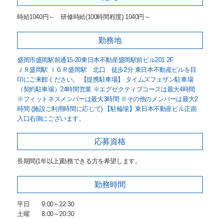
時給1040円～ 研修時給(100時間程度) 1040円～
勤務地
盛岡市盛岡駅前通15-20東日本不動産盛岡駅前ビル201 2F
ＪＲ盛岡駅 ＩＧＲ盛岡駅 北口 徒歩2分 東日本不動産ビルを目
印にご来館ください。 【提携駐車場】 タイムズフェザン駐車場
（契約駐車場）24時間営業 ※エグゼクティブコースは最大4時間
※フィットネスメンバーは最大3時間 ※その他のメンバーは最大2
時間 (施設ご利用時間に応じて) 【駐輪場】東日本不動産ビル正面
入口右側にございます。
応募資格
長期間(1年以上)勤務できる方を希望します。
勤務時間
平日 9:00～22:30
土曜 8:00～20:30