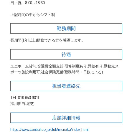
日・祝 8:00～18:30
上記時間の中からシフト制
勤務期間
長期間(1年以上)勤務できる方を希望します。
待遇
ユニホーム貸与,交通費全額支給,研修制度あり,昇給有り,勤務先ス
ポーツ施設利用可,社会保険完備(勤務時間・日数による)
担当者
連絡先
TEL 019-653-9011
採用担当:尾芝
店舗詳細
情報
https://www.central.co.jp/club/morioka/index.html