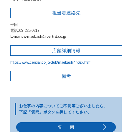
担当者
連絡先
平田
電話027-225-0217
E-mail:cw-maebashi@central.co.jp
店舗詳細
情報
https://www.central.co.jp/club/maebashi/index.html
備考
お仕事の内容についてご不明等
ございましたら、
下記「質問」ボタンを押してください。
質 問