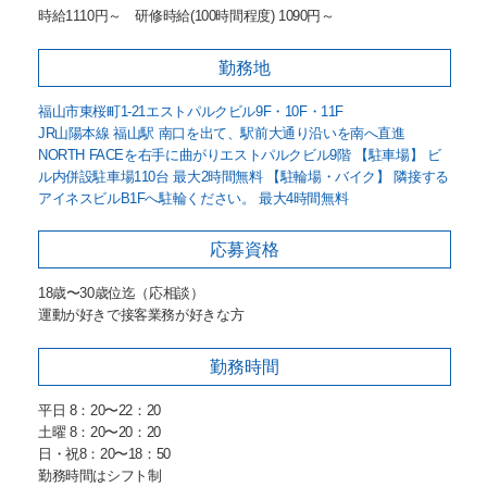
時給1110円～ 研修時給(100時間程度) 1090円～
勤務地
福山市東桜町1-21エストパルクビル9F・10F・11F
JR山陽本線 福山駅 南口を出て、駅前大通り沿いを南へ直進
NORTH FACEを右手に曲がりエストパルクビル9階 【駐車場】 ビ
ル内併設駐車場110台 最大2時間無料 【駐輪場・バイク】 隣接する
アイネスビルB1Fへ駐輪ください。 最大4時間無料
応募資格
18歳〜30歳位迄（応相談）
運動が好きで接客業務が好きな方
勤務時間
平日 8：20〜22：20
土曜 8：20〜20：20
日・祝8：20〜18：50
勤務時間はシフト制