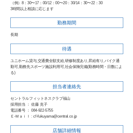
（例）8：30〜17：00/12：00〜20：30/14：30〜22：30
3時間以上相談に応じます
勤務期間
長期
待遇
ユニホーム貸与,交通費全額支給,研修制度あり,昇給有り,バイク通
勤可,勤務先スポーツ施設利用可,社会保険完備(勤務時間・日数によ
る)
担当者
連絡先
セントラルフィットネスクラブ福山
採用担当 ： 佐藤 克子
電話番号 ： 084-922-5755
Ｅ-Ｍａｉｌ : cf-fukuyama@central.co.jp
店舗詳細
情報