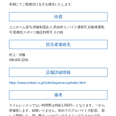
長期にてご勤務頂ける方を優先いたします。
待遇
ユニホーム貸与,研修制度あり,昇給有り,バイク通勤可,自動車通勤
可,勤務先スポーツ施設利用可,その他
担当者
連絡先
村上・伊藤
086-805-2206
店舗詳細
情報
https://www.central.co.jp/club/okayama-csp/index.html
備考
スイムレッスンでない時間帯は時給1,050円～となります。一から
研修致します。経験いりません。初めてのアルバイト大歓迎。 新
しく開校した、習い事ナンバーワンのスイミングスクールです。