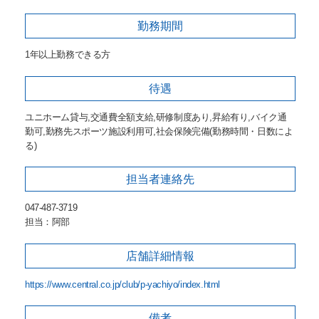
勤務期間
1年以上勤務できる方
待遇
ユニホーム貸与,交通費全額支給,研修制度あり,昇給有り,バイク通
勤可,勤務先スポーツ施設利用可,社会保険完備(勤務時間・日数によ
る)
担当者
連絡先
047-487-3719
担当：阿部
店舗詳細
情報
https://www.central.co.jp/club/p-yachiyo/index.html
備考