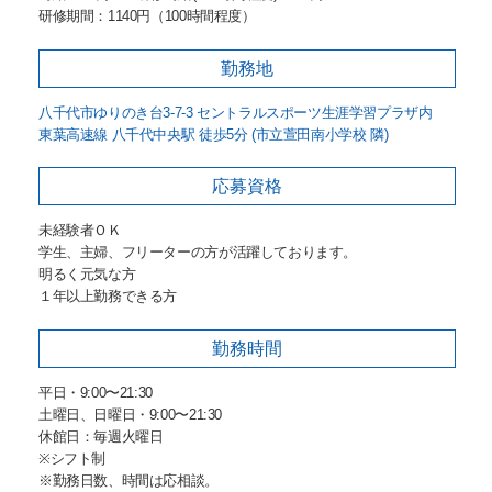
研修期間：1140円（100時間程度）
勤務地
八千代市ゆりのき台3-7-3 セントラルスポーツ生涯学習プラザ内
東葉高速線 八千代中央駅 徒歩5分 (市立萱田南小学校 隣)
応募資格
未経験者ＯＫ
学生、主婦、フリーターの方が活躍しております。
明るく元気な方
１年以上勤務できる方
勤務時間
平日・9:00〜21:30
土曜日、日曜日・9:00〜21:30
休館日：毎週火曜日
※シフト制
※勤務日数、時間は応相談。