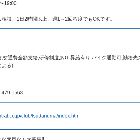
19:00
相談。1日2時間以上、週1～2回程度でもOKです。
,交通費全額支給,研修制度あり,昇給有り,バイク通勤可,勤務先
よる)
）
79-1563
ntral.co.jp/club/tsudanuma/index.html
な元気な方大募集!!