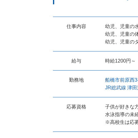
仕事内容
幼児、児童の
幼児、児童の
幼児、児童の
給与
時給1200円～
勤務地
船橋市前原西3-2
JR総武線 津
応募資格
子供が好きな
水泳指導の未経
※高校生は応