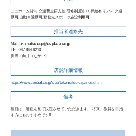
ユニホーム貸与,交通費全額支給,研修制度あり,昇給有り,バイク通
勤可,自動車通勤可,勤務先スポーツ施設利用可
担当者
連絡先
Mail:takamatsu-csp@cs-plaza.co.jp
TEL:087-864-6210
担当：向井（むかい）
店舗詳細
情報
https://www.central.co.jp/club/takamatsu-csp/index.html
備考
種目は、適正を見て決定させていただきます。 将来、教員を目指
す方にもおすすめです!!