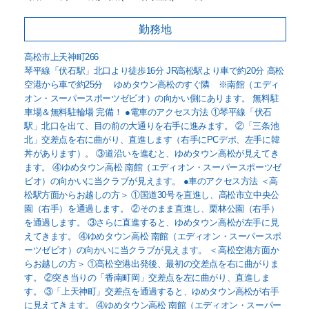
勤務地
高松市上天神町266
琴平線「伏石駅」北口より徒歩16分 JR高松駅より車で約20分 高松
空港から車で約25分 ゆめタウン高松のすぐ隣 ※南館（エディ
オン・スーパースポーツゼビオ）の向かい側にあります。 無料駐
車場＆無料駐輪場 完備！ ●電車のアクセス方法 ①琴平線「伏石
駅」北口を出て、目の前の大通りを右手に進みます。 ②「三条池
北」交差点を右に曲がり、直進します（右手にPCデポ、左手に韓
丼があります）。 ③道沿いを進むと、ゆめタウン高松が見えてき
ます。 ④ゆめタウン高松 南館（エディオン・スーパースポーツゼ
ビオ）の向かいに当クラブが見えます。 ●車のアクセス方法 ＜高
松駅方面からお越しの方＞ ①国道30号を直進し、高松市立中央公
園（右手）を通過します。 ②そのまま直進し、栗林公園（右手）
を通過します。 ③さらに直進すると、ゆめタウン高松が左手に見
えてきます。 ④ゆめタウン高松 南館（エディオン・スーパースポ
ーツゼビオ）の向かいに当クラブが見えます。 ＜高松空港方面か
らお越しの方＞ ①高松空港出発後、最初の交差点を右に曲がりま
す。 ②突き当りの「香南町岡」交差点を左に曲がり、直進しま
す。 ③「上天神町」交差点を通過すると、ゆめタウン高松が右手
に見えてきます。 ④ゆめタウン高松 南館（エディオン・スーパー