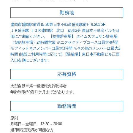
勤務地
盛岡市盛岡駅前通15-20東日本不動産盛岡駅前ビル201 2F
ＪＲ盛岡駅 ＩＧＲ盛岡駅 北口 徒歩2分 東日本不動産ビルを目
印にご来館ください。 【提携駐車場】 タイムズフェザン駐車場
（契約駐車場）24時間営業 ※エグゼクティブコースは最大4時間
※フィットネスメンバーは最大3時間 ※その他のメンバーは最大2
時間 (施設ご利用時間に応じて) 【駐輪場】東日本不動産ビル正面
入口右側にございます。
応募資格
大型自動車第一種運転免許取得者
年齢制限(69歳11ケ月まで)があります。
勤務時間
原則
月曜日～金曜日 13:30～20:00
週2回程度勤務が可能な方