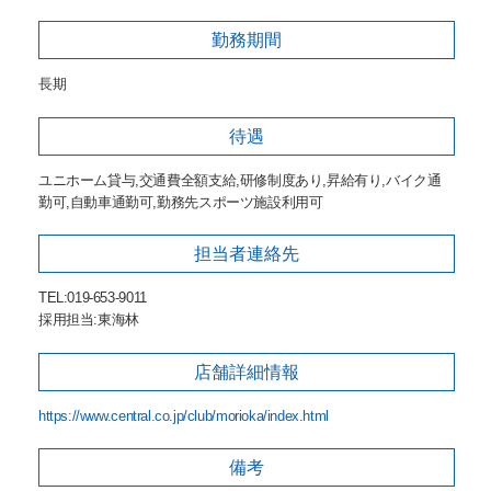
勤務期間
長期
待遇
ユニホーム貸与,交通費全額支給,研修制度あり,昇給有り,バイク通
勤可,自動車通勤可,勤務先スポーツ施設利用可
担当者
連絡先
TEL:019-653-9011
採用担当:東海林
店舗詳細
情報
https://www.central.co.jp/club/morioka/index.html
備考