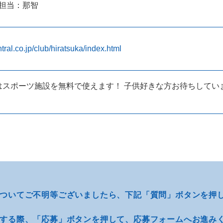
00 担当：那智
tral.co.jp/club/hiratsuka/index.html
はスポーツ施設を無料で使えます！ 子供好きな方お待ちしてい
ついてご不明等
ございましたら、
下記「質問」ボタンを押
する際、
「応募」ボタンを押して、
応募フォームへお進み