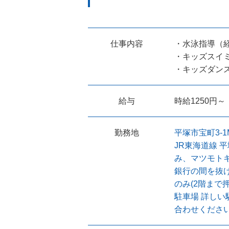
仕事内容
・水泳指導（
・キッズスイ
・キッズダン
給与
時給1250円～
勤務地
平塚市宝町3-
JR東海道線 
み、マツモト
銀行の間を抜
のみ(2階まで
駐車場 詳し
合わせくださ