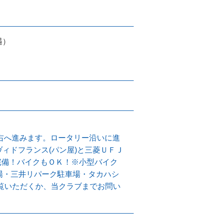
遇）
て右へ進みます。ロータリー沿いに進
ィドフランス(パン屋)と三菱ＵＦＪ
完備！バイクもＯＫ！※小型バイク
車場・三井リパーク駐車場・タカハシ
覧いただくか、当クラブまでお問い