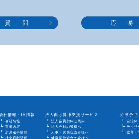
質 問
応 募
会社情報・IR情報
法人向け健康支援サービス
介護予防
会社情報
法人会員契約ご案内
自治体
事業内容
法人会員の皆様へ
デイサ
所属選手情報
人事・労務担当者様へ
教育・
社会貢献活動
健康保険組合の皆様へ