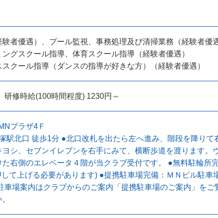
経験者優遇）、プール監視、事務処理及び清掃業務（経験者優
ミングスクール指導、体育スクール指導（経験者優遇）
ススクール指導（ダンスの指導が好きな方）（経験者優遇）
 研修時給(100時間程度) 1230円～
1MNプラザ4Ｆ
平塚駅北口 徒歩1分 ●北口改札を出たら左へ進み、階段を降り
キヨシ、セブンイレブンを右手にみて、横断歩道を渡ります。ヴ
けた右側のエレベータ４階が当クラブ受付です。 ●無料駐輪所
押して上げる必要があります) ●提携駐車場完備：ＭＮビル駐
い駐車場案内はクラブからのご案内「提携駐車場のご案内」をご
い。