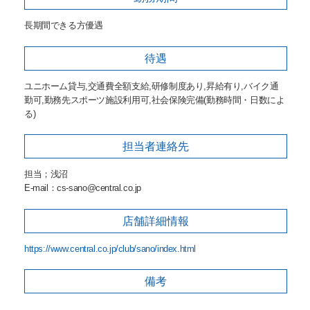
長期間できる方優遇
待遇
ユニホーム貸与,交通費全額支給,研修制度あり,昇給有り,バイク通
勤可,勤務先スポーツ施設利用可,社会保険完備(勤務時間・日数によ
る)
担当者
連絡先
担当；浅沼
E-mail：cs-sano@central.co.jp
店舗詳細
情報
https://www.central.co.jp/club/sano/index.html
備考