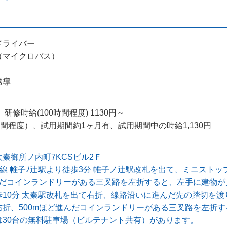
ドライバー
（マイクロバス）
誘導
 研修時給(100時間程度) 1130円～
時間程度）、試用期間約1ヶ月有、試用期間中の時給1,130円
秦御所ノ内町7KCSビル2Ｆ
線 帷子ﾉ辻駅より徒歩3分 帷子ノ辻駅改札を出て、ミニスト
んだコインランドリーがある三叉路を左折すると、左手に建物が見
10分 太秦駅改札を出て右折、線路沿いに進んだ先の踏切を渡
折、500mほど進んだコインランドリーがある三叉路を左折す
は30台の無料駐車場（ビルテナント共有）があります。