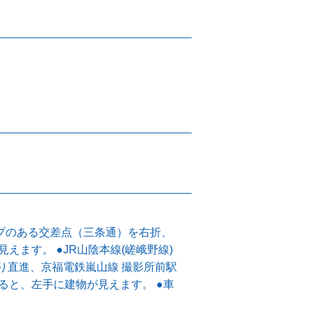
ップのある交差点（三条通）を右折、
えます。 ●JR山陰本線(嵯峨野線)
り直進、京福電鉄嵐山線 撮影所前駅
ると、左手に建物が見えます。 ●車