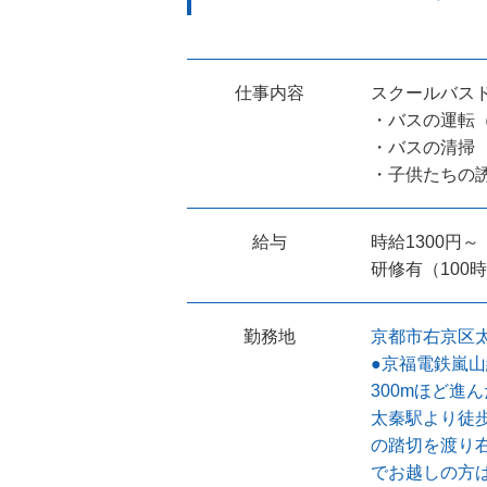
仕事内容
スクールバス
・バスの運転
・バスの清掃
・子供たちの
給与
時給1300円～
研修有（100
勤務地
京都市右京区太
●京福電鉄嵐山
300mほど進
太秦駅より徒歩
の踏切を渡り右
でお越しの方