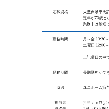
応募資格
大型自動車免
定年が70歳と
業務中は禁煙
勤務時間
月～金 13:30～
土曜日 12:00～
上記曜日の中
勤務期間
長期勤務がで
待遇
ユニホーム貸与
担当者
担当：岡谷(お
連絡先
TEL：075-864