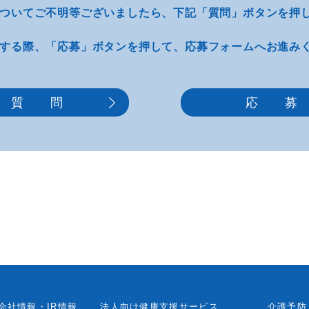
ついてご不明等
ございましたら、
下記「質問」ボタンを押
する際、
「応募」ボタンを押して、
応募フォームへお進み
質 問
応 募
会社情報・IR情報
法人向け健康支援サービス
介護予防