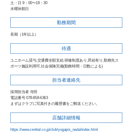
土・日 9：00〜18：30
水曜休館日
勤務期間
長期（1年以上）
待遇
ユニホーム貸与,交通費全額支給,研修制度あり,昇給有り,勤務先ス
ポーツ施設利用可,社会保険完備(勤務時間・日数による)
担当者
連絡先
採用担当者 寺田
電話番号 078-858-6363
まずはクラブに写真付きの履歴書をご郵送ください。
店舗詳細
情報
https://www.central.co.jp/club/yogapis_nada/index.html