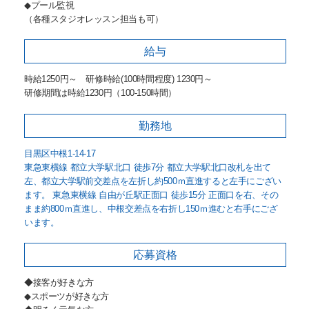
◆プール監視
（各種スタジオレッスン担当も可）
給与
時給1250円～ 研修時給(100時間程度) 1230円～
研修期間は時給1230円（100-150時間）
勤務地
目黒区中根1-14-17
東急東横線 都立大学駅北口 徒歩7分 都立大学駅北口改札を出て
左、都立大学駅前交差点を左折し約500ｍ直進すると左手にござい
ます。 東急東横線 自由が丘駅正面口 徒歩15分 正面口を右、その
まま約800ｍ直進し、中根交差点を右折し150ｍ進むと右手にござ
います。
応募資格
◆接客が好きな方
◆スポーツが好きな方