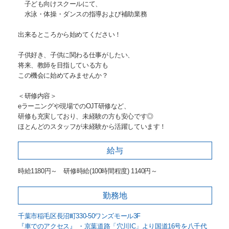
子ども向けスクールにて、
水泳・体操・ダンスの指導および補助業務
出来るところから始めてください！
子供好き、子供に関わる仕事がしたい、
将来、教師を目指している方も
この機会に始めてみませんか？
＜研修内容＞
eラーニングや現場でのOJT研修など、
研修も充実しており、未経験の方も安心です◎
ほとんどのスタッフが未経験から活躍しています！
給与
時給1180円～ 研修時給(100時間程度) 1140円～
勤務地
千葉市稲毛区長沼町330-50ワンズモール3F
『車でのアクセス』 ・京葉道路「穴川IC」より国道16号を八千代