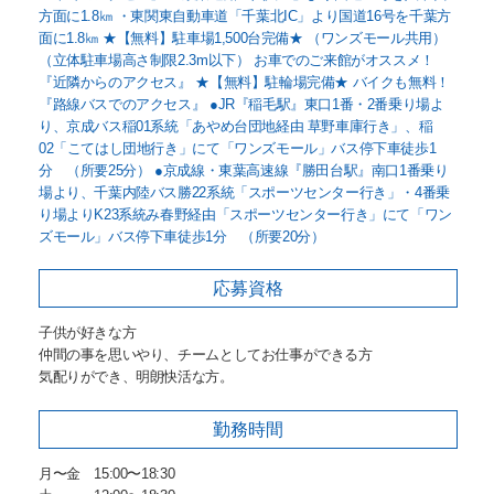
方面に1.8㎞ ・東関東自動車道「千葉北IC」より国道16号を千葉方
面に1.8㎞ ★【無料】駐車場1,500台完備★ （ワンズモール共用）
（立体駐車場高さ制限2.3m以下） お車でのご来館がオススメ！
『近隣からのアクセス』 ★【無料】駐輪場完備★ バイクも無料！
『路線バスでのアクセス』 ●JR『稲毛駅』東口1番・2番乗り場よ
り、京成バス稲01系統「あやめ台団地経由 草野車庫行き」、稲
02「こてはし団地行き」にて「ワンズモール」バス停下車徒歩1
分 （所要25分） ●京成線・東葉高速線『勝田台駅』南口1番乗り
場より、千葉内陸バス勝22系統「スポーツセンター行き」・4番乗
り場よりK23系統み春野経由「スポーツセンター行き」にて「ワン
ズモール」バス停下車徒歩1分 （所要20分）
応募資格
子供が好きな方
仲間の事を思いやり、チームとしてお仕事ができる方
気配りができ、明朗快活な方。
勤務時間
月〜金 15:00〜18:30