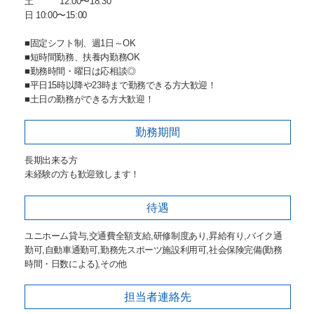
土 12:00〜18:30
日 10:00〜15:00
■固定シフト制、週1日～OK
■短時間勤務、扶養内勤務OK
■勤務時間・曜日は応相談◎
■平日15時以降や23時まで勤務できる方大歓迎！
■土日の勤務ができる方大歓迎！
勤務期間
長期出来る方
未経験の方も歓迎致します！
待遇
ユニホーム貸与,交通費全額支給,研修制度あり,昇給有り,バイク通
勤可,自動車通勤可,勤務先スポーツ施設利用可,社会保険完備(勤務
時間・日数による),その他
担当者
連絡先