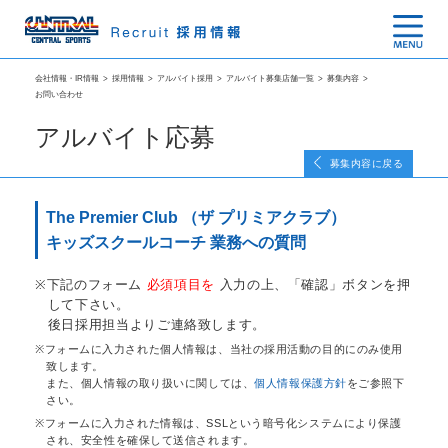
会社情報・IR情報
>
採用情報
>
アルバイト採用
>
アルバイト募集店舗一覧
>
募集内容
>
お問い合わせ
アルバイト応募
募集内容に戻る
The Premier Club （ザ プリミアクラブ）
キッズスクールコーチ 業務への質問
下記のフォーム
必須項目を
入力の上、「確認」ボタンを押
して下さい。
後日採用担当よりご連絡致します。
フォームに入力された個人情報は、当社の採用活動の目的にのみ使用
致します。
また、個人情報の取り扱いに関しては、
個人情報保護方針
をご参照下
さい。
フォームに入力された情報は、SSLという暗号化システムにより保護
され、安全性を確保して送信されます。