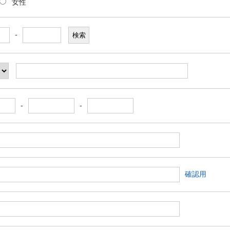
女性
-
-
-
確認用