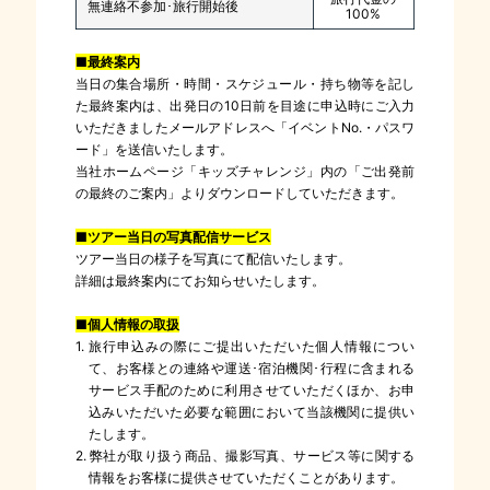
無連絡不参加･旅行開始後
100%
■最終案内
当日の集合場所・時間・スケジュール・持ち物等を記し
た最終案内は、出発日の10日前を目途に申込時にご入力
いただきましたメールアドレスへ「イベントNo.・パスワ
ード」を送信いたします。
当社ホームページ「キッズチャレンジ」内の「ご出発前
の最終のご案内」よりダウンロードしていただきます。
■ツアー当日の写真配信サービス
ツアー当日の様子を写真にて配信いたします。
詳細は最終案内にてお知らせいたします。
■個人情報の取扱
1. 旅行申込みの際にご提出いただいた個人情報につい
て、お客様との連絡や運送･宿泊機関･行程に含まれる
サービス手配のために利用させていただくほか、お申
込みいただいた必要な範囲において当該機関に提供い
たします。
2. 弊社が取り扱う商品、撮影写真、サービス等に関する
情報をお客様に提供させていただくことがあります。