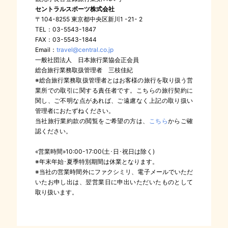
セントラルスポーツ株式会社
〒104-8255 東京都中央区新川1 -21- 2
TEL：03-5543-1847
FAX：03-5543-1844
Email：
travel@central.co.jp
一般社団法人 日本旅行業協会正会員
総合旅行業務取扱管理者 三枝佳紀
※総合旅行業務取扱管理者とはお客様の旅行を取り扱う営
業所での取引に関する責任者です。こちらの旅行契約に
関し、ご不明な点があれば、ご遠慮なく上記の取り扱い
管理者におたずねください。
当社旅行業約款の閲覧をご希望の方は、
こちら
からご確
認ください。
«営業時間»10:00-17:00(土･日･祝日は除く)
※年末年始･夏季特別期間は休業となります。
※当社の営業時間外にファクシミリ、電子メールでいただ
いたお申し出は、翌営業日に申出いただいたものとして
取り扱います。