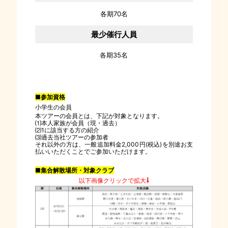
各期70名
最少催行人員
各期35名
■参加資格
小学生の会員
本ツアーの会員とは、下記が対象となります。
⑴本人家族が会員（現・過去）
⑵1に該当する方の紹介
⑶過去当社ツアーの参加者
それ以外の方は、一般追加料金2,000円(税込)を別途お支
払いいただくことでご参加いただけます。
■集合解散場所・対象クラブ
以下画像クリックで拡大
⇩