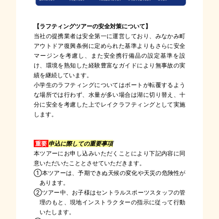
【ラフティングツアーの安全対策について】
当社の提携業者は安全第一に運営しており、みなかみ町
アウトドア復興条例に定められた基準よりもさらに安全
マージンを考慮し、また安全携行備品の設定基準を設
け、環境を熟知した経験豊富なガイドにより無事故の実
績を継続しています。
小学生のラフティングについてはボートが転覆するよう
な場所では行わず、水量が多い場合は湖に切り替え、十
分に安全を考慮した上でレイクラフティングとして実施
します。
重要
申込に際しての重要事項
本ツアーにお申し込みいただくことにより下記内容に同
意いただいたこととさせていただきます。
①本ツアーは、予期できぬ天候の変化や天災の危険性が
あります。
②ツアー中、お子様はセントラルスポーツスタッフの管
理のもと、現地インストラクターの指示に従って行動
いたします。