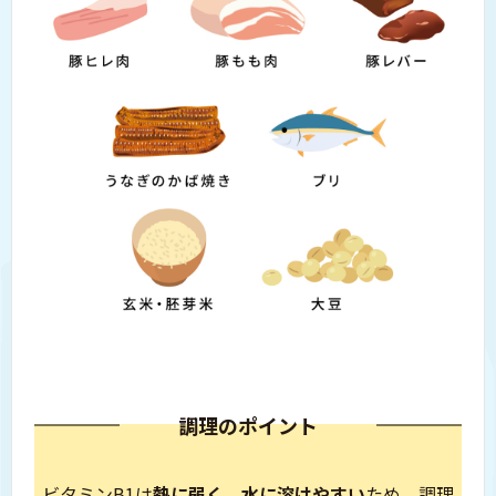
調理のポイント
ビタミンB1は
熱に弱く、水に溶けやすい
ため、
調理