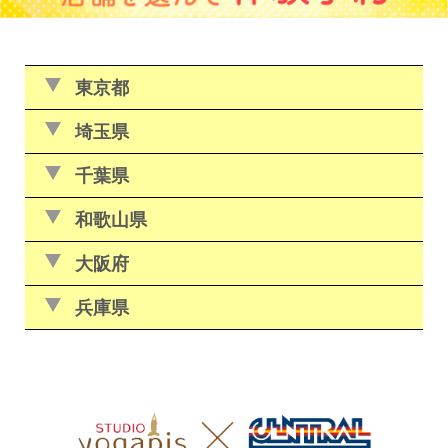
東
京
都
埼
玉
県
千
葉
県
和
歌
山
県
大
阪
府
兵
庫
県