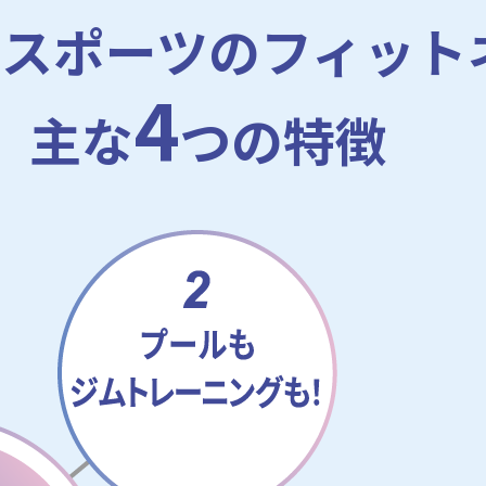
ルスポーツの
フィット
4
主な
つの特徴