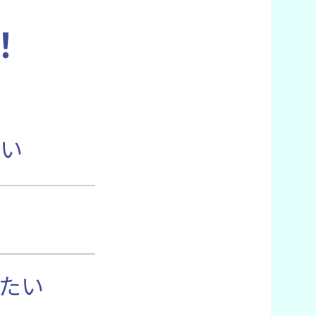
！
い
たい