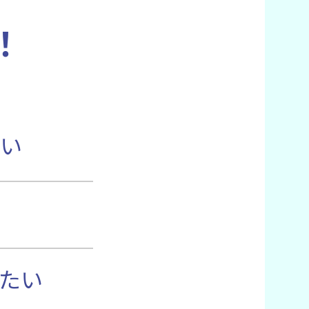
！
い
たい