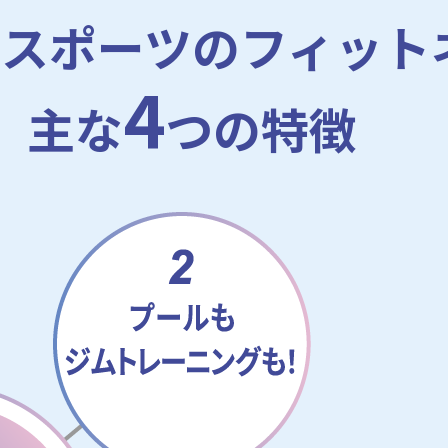
ルスポーツの
フィット
4
主な
つの特徴