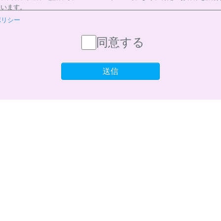
いいます。
ポリシー
収集
ビスを提供するため、必要な範囲内で、適法かつ適正な方法によりお客様の個
同意する
。
利用
送信
お預かりした個人情報は、以下の目的で使用させて頂きます。また、違法また
または誘発するおそれがある方法による個人情報の利用を行いません。
ラブをご利用いただくため
の諸連絡や利用状況の確認のため
グラム（カウンセリングを含む）等、新商品・サービスの立案・開発・実施の
サービスやイベント情報を含む当社情報のご提供のため
分析、アンケート調査のため
定できないよう加工したうえでの統計的なデータの作成、活用、公表のため
管理
客様からお預かりした個人情報は、適切かつ慎重に管理し、漏洩、改ざん、紛
理に努めます。当社において安全管理のために講じている措置の内容について
シー末尾に記載の「問い合わせ窓口」までお問い合わせください。