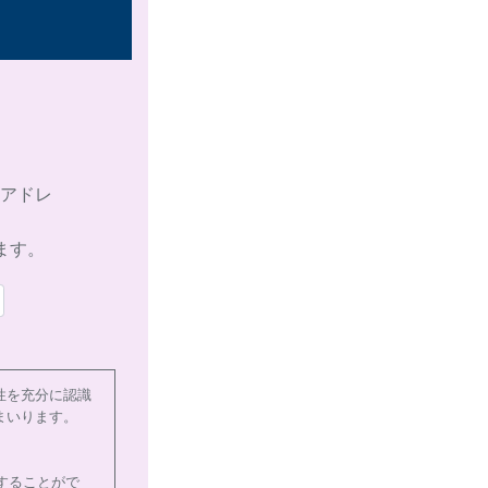
アドレ
ます。
性を充分に認識
まいります。
することがで