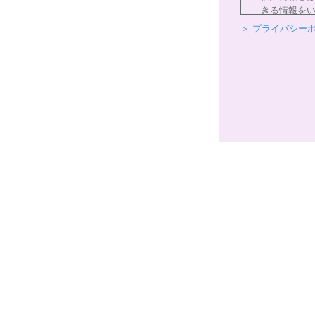
きる情報を
＞ プライバシー
個人情報の
当社はサー
いたします
個人情報の
お客様から
を助長し、
1)快適にク
2)ご利用上
3)運動プロ
4)新商品・
5)顧客動向
6)個人を特
個人情報の
当社は、お
う適正な管
バシーポリ