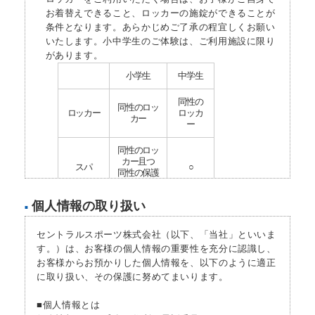
お着替えできること、ロッカーの施錠ができることが
条件となります。あらかじめご了承の程宜しくお願い
いたします。小中学生のご体験は、ご利用施設に限り
があります。
小学生
中学生
同性の
同性のロッ
ロッカー
ロッカ
カー
ー
同性のロッ
カー且つ
スパ
○
同性の保護
者同伴
個人情報の取り扱い
■
プール
保護者同伴
○
セントラルスポーツ株式会社（以下、「当社」といいま
プールプ
×
○
ログラム
す。）は、お客様の個人情報の重要性を充分に認識し、
お客様からお預かりした個人情報を、以下のように適正
ウェイト
に取り扱い、その保護に努めてまいります。
×
△
マシン
■個人情報とは
フリーウ