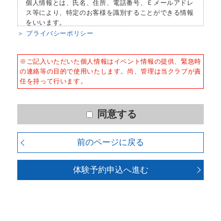
×
×
個人情報とは、氏名、住所、電話番号、Ｅメールアドレ
エイト
ス等により、特定のお客様を識別することができる情報
をいいます。
カルディ
×
○
オマシン
＞ プライバシーポリシー
■個人情報の収集
スタジオ
×
○
当社はサービスを提供するため、必要な範囲内で、適法
※ご記入いただいた個人情報はイベント情報の提供、緊急時
かつ適正な方法によりお客様の個人情報を収集いたしま
※ △：スタッフからのマシン使用方
の連絡等の目的で使用いたします。尚、管理は当クラブが責
す。
法のご案内を受けた方のみご利用頂け
任を持って行います。
ます。
■個人情報の利用
※クラブにより施設内容が異なりま
お客様からお預かりした個人情報は、以下の目的で使用
す。詳細はクラブＨＰの施設紹介をご
させて頂きます。また、違法または不当な行為を助長
同意する
覧ください。
し、または誘発するおそれがある方法による個人情報の
利用を行いません。
４、良好な健康状態であり、自己責任で利用できる。
前のページに戻る
５、刺青（ファッションタトゥー）が入っていない。
1) 快適にクラブをご利用いただくため
2) ご利用上の諸連絡や利用状況の確認のため
体験予約申込へ進む
3) 運動プログラム（カウンセリングを含む）等、新商
品・サービスの立案・開発・実施のため
4) 新商品・サービスやイベント情報を含む当社情報のご
提供のため
5) 顧客動向分析、アンケート調査のため
6) 個人を特定できないよう加工したうえでの統計的なデ