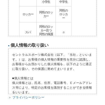
小学生
中学生
同性の
同性のロッ
ロッカー
ロッカ
カー
ー
同性のロッ
カー且つ
スパ
○
同性の保護
者同伴
個人情報の取り扱い
■
プール
保護者同伴
○
セントラルスポーツ株式会社（以下、「当社」といいま
プールプ
×
○
ログラム
す。）は、お客様の個人情報の重要性を充分に認識し、
お客様からお預かりした個人情報を、以下のように適正
ウェイト
に取り扱い、その保護に努めてまいります。
×
△
マシン
■個人情報とは
フリーウ
×
×
個人情報とは、氏名、住所、電話番号、Ｅメールアドレ
エイト
ス等により、特定のお客様を識別することができる情報
をいいます。
カルディ
×
○
オマシン
＞ プライバシーポリシー
■個人情報の収集
スタジオ
×
○