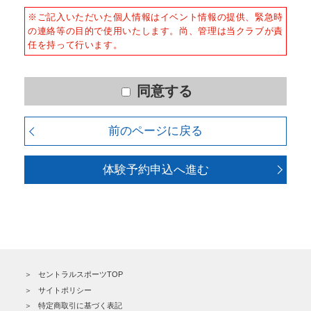
当社はサービスを提供するため、必要な範囲内で、適法
※ご記入いただいた個人情報はイベント情報の提供、緊急時
かつ適正な方法によりお客様の個人情報を収集いたしま
※ △：スタッフからのマシン使用方
の連絡等の目的で使用いたします。尚、管理は当クラブが責
す。
法のご案内を受けた方のみご利用頂け
任を持って行います。
ます。
■個人情報の利用
※クラブにより施設内容が異なりま
お客様からお預かりした個人情報は、以下の目的で使用
す。詳細はクラブＨＰの施設紹介をご
させて頂きます。また、違法または不当な行為を助長
同意する
覧ください。
し、または誘発するおそれがある方法による個人情報の
利用を行いません。
４、良好な健康状態であり、自己責任で利用できる。
前のページに戻る
５、刺青（ファッションタトゥー）が入っていない。
1) 快適にクラブをご利用いただくため
2) ご利用上の諸連絡や利用状況の確認のため
体験予約申込へ進む
3) 運動プログラム（カウンセリングを含む）等、新商
品・サービスの立案・開発・実施のため
4) 新商品・サービスやイベント情報を含む当社情報のご
提供のため
5) 顧客動向分析、アンケート調査のため
6) 個人を特定できないよう加工したうえでの統計的なデ
ータの作成、活用、公表のため
セントラルスポーツTOP
■個人情報の管理
サイトポリシー
当社は、お客様からお預かりした個人情報は、適切かつ
特定商取引に基づく表記
慎重に管理し、漏洩、改ざん、紛失等がないよう適正な