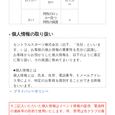
ロッカー
ロッカ
カー
ー
同性のロッ
カー且つ
スパ
○
同性の保護
者同伴
個人情報の取り扱い
■
プール
保護者同伴
○
セントラルスポーツ株式会社（以下、「当社」といいま
プールプ
×
○
ログラム
す。）は、お客様の個人情報の重要性を充分に認識し、
お客様からお預かりした個人情報を、以下のように適正
ウェイト
に取り扱い、その保護に努めてまいります。
×
△
マシン
■個人情報とは
フリーウ
×
×
個人情報とは、氏名、住所、電話番号、Ｅメールアドレ
エイト
ス等により、特定のお客様を識別することができる情報
をいいます。
カルディ
×
○
オマシン
＞ プライバシーポリシー
■個人情報の収集
スタジオ
×
○
当社はサービスを提供するため、必要な範囲内で、適法
※ご記入いただいた個人情報はイベント情報の提供、緊急時
かつ適正な方法によりお客様の個人情報を収集いたしま
※ △：スタッフからのマシン使用方
の連絡等の目的で使用いたします。尚、管理は当クラブが責
す。
法のご案内を受けた方のみご利用頂け