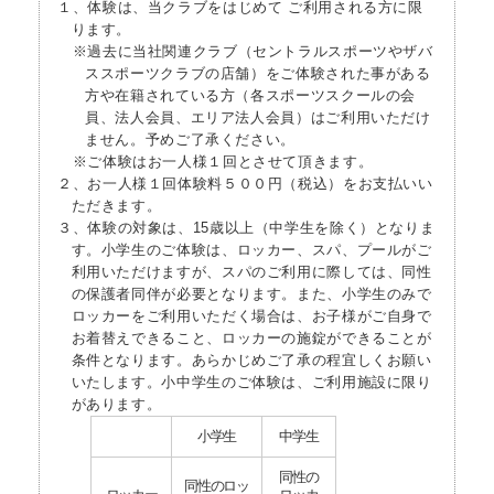
１、体験は、当クラブをはじめて ご利用される方に限
ります。
※過去に当社関連クラブ（セントラルスポーツやザバ
ススポーツクラブの店舗）をご体験された事がある
方や在籍されている方（各スポーツスクールの会
員、法人会員、エリア法人会員）はご利用いただけ
ません。予めご了承ください。
※ご体験はお一人様１回とさせて頂きます。
２、お一人様１回体験料５００円（税込）をお支払いい
ただきます。
３、体験の対象は、15歳以上（中学生を除く）となりま
す。小学生のご体験は、ロッカー、スパ、プールがご
利用いただけますが、スパのご利用に際しては、同性
の保護者同伴が必要となります。また、小学生のみで
ロッカーをご利用いただく場合は、お子様がご自身で
お着替えできること、ロッカーの施錠ができることが
条件となります。あらかじめご了承の程宜しくお願い
いたします。小中学生のご体験は、ご利用施設に限り
があります。
小学生
中学生
同性の
同性のロッ