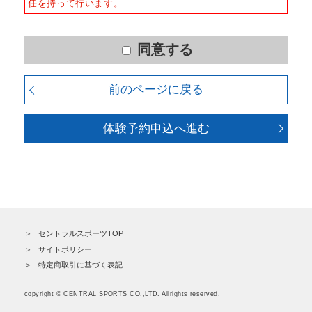
任を持って行います。
ます。
■個人情報の利用
※クラブにより施設内容が異なりま
お客様からお預かりした個人情報は、以下の目的で使用
す。詳細はクラブＨＰの施設紹介をご
させて頂きます。また、違法または不当な行為を助長
同意する
覧ください。
し、または誘発するおそれがある方法による個人情報の
利用を行いません。
４、良好な健康状態であり、自己責任で利用できる。
前のページに戻る
５、刺青（ファッションタトゥー）が入っていない。
1) 快適にクラブをご利用いただくため
2) ご利用上の諸連絡や利用状況の確認のため
体験予約申込へ進む
3) 運動プログラム（カウンセリングを含む）等、新商
品・サービスの立案・開発・実施のため
4) 新商品・サービスやイベント情報を含む当社情報のご
提供のため
5) 顧客動向分析、アンケート調査のため
6) 個人を特定できないよう加工したうえでの統計的なデ
ータの作成、活用、公表のため
セントラルスポーツTOP
■個人情報の管理
サイトポリシー
当社は、お客様からお預かりした個人情報は、適切かつ
特定商取引に基づく表記
慎重に管理し、漏洩、改ざん、紛失等がないよう適正な
管理に努めます。当社において安全管理のために講じて
copyright © CENTRAL SPORTS CO.,LTD. Allrights reserved.
いる措置の内容については、本プライバシーポリシー末
尾に記載の「問い合わせ窓口」までお問い合わせくださ