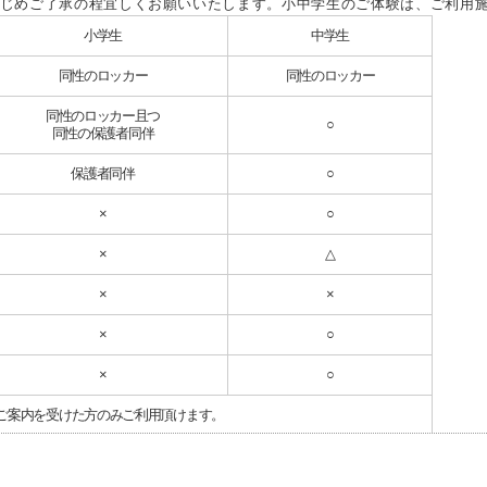
じめご了承の程宜しくお願いいたします。小中学生のご体験は、ご利用
小学生
中学生
同性のロッカー
同性のロッカー
同性のロッカー且つ
○
同性の保護者同伴
保護者同伴
○
×
○
×
△
×
×
×
○
×
○
ご案内を受けた方のみご利用頂けます。
詳細はクラブＨＰの施設紹介をご覧ください。