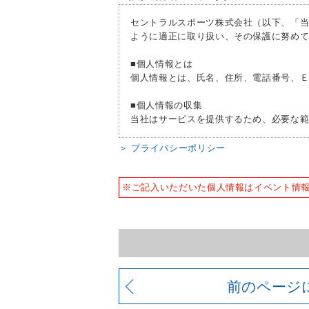
４、良好な健康状態であり、自己責任で
５、刺青（ファッションタトゥー）が入
セントラルスポーツ株式会社（以下、「
ように適正に取り扱い、その保護に努め
■個人情報とは
個人情報とは、氏名、住所、電話番号、
■個人情報の収集
当社はサービスを提供するため、必要な
■個人情報の利用
＞ プライバシーポリシー
お客様からお預かりした個人情報は、以
人情報の利用を行いません。
※ご記入いただいた個人情報はイベント情
1) 快適にクラブをご利用いただくため
2) ご利用上の諸連絡や利用状況の確認の
3) 運動プログラム（カウンセリングを
4) 新商品・サービスやイベント情報を含
5) 顧客動向分析、アンケート調査のため
6) 個人を特定できないよう加工したう
前のページ
■個人情報の管理