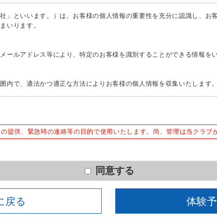
利用できる。
っていない。
当社」といいます。）は、お客様の個人情報の重要性を充分に認識し、お
てまいります。
Ｅメールアドレス等により、特定のお客様を識別することができる情報を
範囲内で、適法かつ適正な方法によりお客様の個人情報を収集いたします
下の目的で使用させて頂きます。また、違法または不当な行為を助長し、
報の提供、緊急時の連絡等の目的で使用いたします。尚、管理は当クラブ
ため
含む）等、新商品・サービスの立案・開発・実施のため
同意する
む当社情報のご提供のため
えでの統計的なデータの作成、活用、公表のため
に戻る
体験