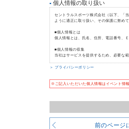
個人情報の取り扱い
■
４、良好な健康状態であり、自己責任で
５、刺青（ファッションタトゥー）が入
セントラルスポーツ株式会社（以下、「
ように適正に取り扱い、その保護に努め
■個人情報とは
個人情報とは、氏名、住所、電話番号、
■個人情報の収集
当社はサービスを提供するため、必要な
■個人情報の利用
＞ プライバシーポリシー
お客様からお預かりした個人情報は、以
人情報の利用を行いません。
※ご記入いただいた個人情報はイベント情
1) 快適にクラブをご利用いただくため
2) ご利用上の諸連絡や利用状況の確認の
3) 運動プログラム（カウンセリングを
4) 新商品・サービスやイベント情報を含
5) 顧客動向分析、アンケート調査のため
6) 個人を特定できないよう加工したう
前のページ