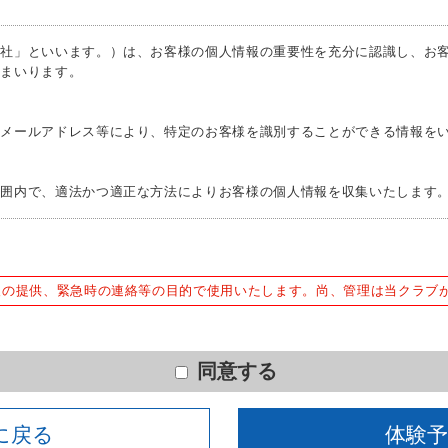
利用できる。
っていない。
当社」といいます。）は、お客様の個人情報の重要性を充分に認識し、お
てまいります。
Ｅメールアドレス等により、特定のお客様を識別することができる情報を
範囲内で、適法かつ適正な方法によりお客様の個人情報を収集いたします
下の目的で使用させて頂きます。また、違法または不当な行為を助長し、
報の提供、緊急時の連絡等の目的で使用いたします。尚、管理は当クラブ
ため
含む）等、新商品・サービスの立案・開発・実施のため
同意する
む当社情報のご提供のため
えでの統計的なデータの作成、活用、公表のため
に戻る
体験