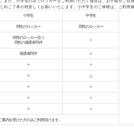
。また、小学生のみでロッカーをご利用いただく場合は、お子様がご自
じめご了承の程宜しくお願いいたします。小中学生のご体験は、ご利用
小学生
中学生
同性のロッカー
同性のロッカー
同性のロッカー且つ
○
同性の保護者同伴
保護者同伴
○
×
○
×
△
×
×
×
○
×
○
ご案内を受けた方のみご利用頂けます。
詳細はクラブＨＰの施設紹介をご覧ください。