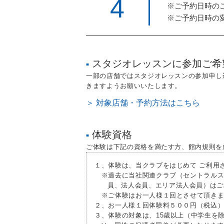
4
※ご予約日時の
※ご予約日時の
スタジオレッスンに参加ご希
■
一部の店舗ではスタジオレッスンの参加申し
きますようお願いいたします。
＞ 対象店舗・予約方法はこちら
体験資格
■
ご体験は下記の資格を満たす方、館内規則を
１、体験は、当クラブをはじめて ご利用
※過去に当社関連クラブ（セントラルス
員、法人会員、エリア法人会員）はご
※ご体験はお一人様１回とさせて頂きま
２、お一人様１回体験料５００円（税込
３、体験の対象は、15歳以上（中学生を