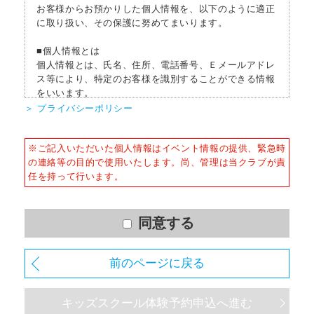
お客様からお預かりした個人情報を、以下のように適正
に取り扱い、その保護に努めてまいります。
■個人情報とは
個人情報とは、氏名、住所、電話番号、Ｅメールアドレ
ス等により、特定のお客様を識別することができる情報
をいいます。
＞ プライバシーポリシー
■個人情報の収集
当社はサービスを提供するため、必要な範囲内で、適法
※ご記入いただいた個人情報はイベント情報の提供、緊急時
かつ適正な方法によりお客様の個人情報を収集いたしま
の連絡等の目的で使用いたします。尚、管理は当クラブが責
す。
任を持って行います。
■個人情報の利用
お客様からお預かりした個人情報は、以下の目的で使用
させて頂きます。また、違法または不当な行為を助長
同意する
し、または誘発するおそれがある方法による個人情報の
利用を行いません。
前のページに戻る
1) 快適にクラブをご利用いただくため
2) ご利用上の諸連絡や利用状況の確認のため
キッズスクール体験予約申込へ進む
3) 運動プログラム（カウンセリングを含む）等、新商