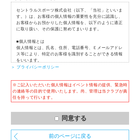
セントラルスポーツ株式会社（以下、「当社」といいま
す。）は、お客様の個人情報の重要性を充分に認識し、
お客様からお預かりした個人情報を、以下のように適正
に取り扱い、その保護に努めてまいります。
■個人情報とは
個人情報とは、氏名、住所、電話番号、Ｅメールアドレ
ス等により、特定のお客様を識別することができる情報
をいいます。
＞ プライバシーポリシー
■個人情報の収集
当社はサービスを提供するため、必要な範囲内で、適法
※ご記入いただいた個人情報はイベント情報の提供、緊急時
かつ適正な方法によりお客様の個人情報を収集いたしま
の連絡等の目的で使用いたします。尚、管理は当クラブが責
す。
任を持って行います。
■個人情報の利用
お客様からお預かりした個人情報は、以下の目的で使用
させて頂きます。また、違法または不当な行為を助長
同意する
し、または誘発するおそれがある方法による個人情報の
利用を行いません。
前のページに戻る