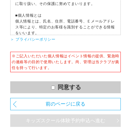
に取り扱い、その保護に努めてまいります。
■個人情報とは
個人情報とは、氏名、住所、電話番号、Ｅメールアドレ
ス等により、特定のお客様を識別することができる情報
をいいます。
＞ プライバシーポリシー
■個人情報の収集
当社はサービスを提供するため、必要な範囲内で、適法
※ご記入いただいた個人情報はイベント情報の提供、緊急時
かつ適正な方法によりお客様の個人情報を収集いたしま
の連絡等の目的で使用いたします。尚、管理は当クラブが責
す。
任を持って行います。
■個人情報の利用
お客様からお預かりした個人情報は、以下の目的で使用
させて頂きます。また、違法または不当な行為を助長
同意する
し、または誘発するおそれがある方法による個人情報の
利用を行いません。
前のページに戻る
1) 快適にクラブをご利用いただくため
2) ご利用上の諸連絡や利用状況の確認のため
キッズスクール体験予約申込へ進む
3) 運動プログラム（カウンセリングを含む）等、新商
品・サービスの立案・開発・実施のため