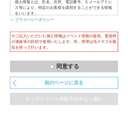
個人情報とは、氏名、住所、電話番号、Ｅメールアドレ
ス等により、特定のお客様を識別することができる情報
をいいます。
＞ プライバシーポリシー
■個人情報の収集
当社はサービスを提供するため、必要な範囲内で、適法
※ご記入いただいた個人情報はイベント情報の提供、緊急時
かつ適正な方法によりお客様の個人情報を収集いたしま
の連絡等の目的で使用いたします。尚、管理は当クラブが責
す。
任を持って行います。
■個人情報の利用
お客様からお預かりした個人情報は、以下の目的で使用
させて頂きます。また、違法または不当な行為を助長
同意する
し、または誘発するおそれがある方法による個人情報の
利用を行いません。
前のページに戻る
1) 快適にクラブをご利用いただくため
2) ご利用上の諸連絡や利用状況の確認のため
キッズスクール体験予約申込へ進む
3) 運動プログラム（カウンセリングを含む）等、新商
品・サービスの立案・開発・実施のため
4) 新商品・サービスやイベント情報を含む当社情報のご
提供のため
5) 顧客動向分析、アンケート調査のため
6) 個人を特定できないよう加工したうえでの統計的なデ