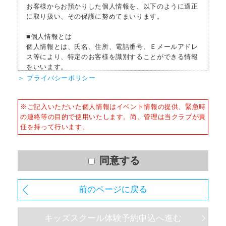
お客様からお預かりした個人情報を、以下のように適正
に取り扱い、その保護に努めてまいります。
■個人情報とは
個人情報とは、氏名、住所、電話番号、Ｅメールアドレ
ス等により、特定のお客様を識別することができる情報
をいいます。
＞ プライバシーポリシー
■個人情報の収集
当社はサービスを提供するため、必要な範囲内で、適法
※ご記入いただいた個人情報はイベント情報の提供、緊急時
かつ適正な方法によりお客様の個人情報を収集いたしま
の連絡等の目的で使用いたします。尚、管理は当クラブが責
す。
任を持って行います。
■個人情報の利用
お客様からお預かりした個人情報は、以下の目的で使用
させて頂きます。また、違法または不当な行為を助長
同意する
し、または誘発するおそれがある方法による個人情報の
利用を行いません。
前のページに戻る
1) 快適にクラブをご利用いただくため
2) ご利用上の諸連絡や利用状況の確認のため
キッズスクール体験予約申込へ進む
3) 運動プログラム（カウンセリングを含む）等、新商