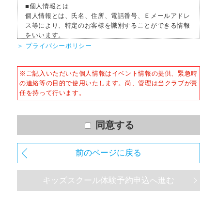
■個人情報とは
個人情報とは、氏名、住所、電話番号、Ｅメールアドレ
ス等により、特定のお客様を識別することができる情報
をいいます。
＞ プライバシーポリシー
■個人情報の収集
当社はサービスを提供するため、必要な範囲内で、適法
※ご記入いただいた個人情報はイベント情報の提供、緊急時
かつ適正な方法によりお客様の個人情報を収集いたしま
の連絡等の目的で使用いたします。尚、管理は当クラブが責
す。
任を持って行います。
■個人情報の利用
お客様からお預かりした個人情報は、以下の目的で使用
させて頂きます。また、違法または不当な行為を助長
同意する
し、または誘発するおそれがある方法による個人情報の
利用を行いません。
前のページに戻る
1) 快適にクラブをご利用いただくため
2) ご利用上の諸連絡や利用状況の確認のため
キッズスクール体験予約申込へ進む
3) 運動プログラム（カウンセリングを含む）等、新商
品・サービスの立案・開発・実施のため
4) 新商品・サービスやイベント情報を含む当社情報のご
提供のため