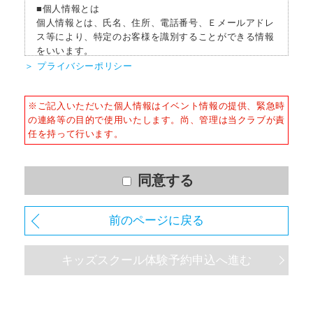
■個人情報とは
個人情報とは、氏名、住所、電話番号、Ｅメールアドレ
ス等により、特定のお客様を識別することができる情報
をいいます。
＞ プライバシーポリシー
■個人情報の収集
当社はサービスを提供するため、必要な範囲内で、適法
※ご記入いただいた個人情報はイベント情報の提供、緊急時
かつ適正な方法によりお客様の個人情報を収集いたしま
の連絡等の目的で使用いたします。尚、管理は当クラブが責
す。
任を持って行います。
■個人情報の利用
お客様からお預かりした個人情報は、以下の目的で使用
させて頂きます。また、違法または不当な行為を助長
同意する
し、または誘発するおそれがある方法による個人情報の
利用を行いません。
前のページに戻る
1) 快適にクラブをご利用いただくため
2) ご利用上の諸連絡や利用状況の確認のため
キッズスクール体験予約申込へ進む
3) 運動プログラム（カウンセリングを含む）等、新商
品・サービスの立案・開発・実施のため
4) 新商品・サービスやイベント情報を含む当社情報のご
提供のため