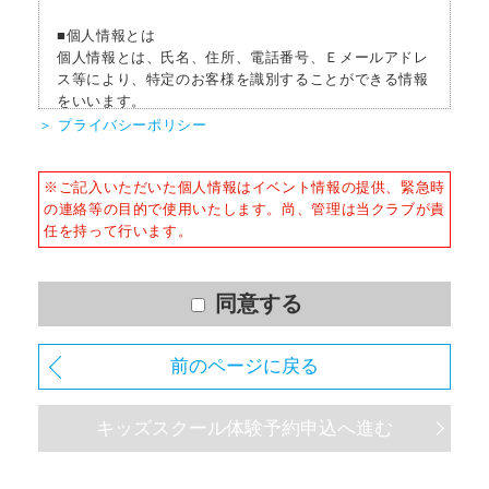
■個人情報とは
個人情報とは、氏名、住所、電話番号、Ｅメールアドレ
ス等により、特定のお客様を識別することができる情報
をいいます。
＞ プライバシーポリシー
■個人情報の収集
当社はサービスを提供するため、必要な範囲内で、適法
※ご記入いただいた個人情報はイベント情報の提供、緊急時
かつ適正な方法によりお客様の個人情報を収集いたしま
の連絡等の目的で使用いたします。尚、管理は当クラブが責
す。
任を持って行います。
■個人情報の利用
お客様からお預かりした個人情報は、以下の目的で使用
させて頂きます。また、違法または不当な行為を助長
同意する
し、または誘発するおそれがある方法による個人情報の
利用を行いません。
前のページに戻る
1) 快適にクラブをご利用いただくため
2) ご利用上の諸連絡や利用状況の確認のため
キッズスクール体験予約申込へ進む
3) 運動プログラム（カウンセリングを含む）等、新商
品・サービスの立案・開発・実施のため
4) 新商品・サービスやイベント情報を含む当社情報のご