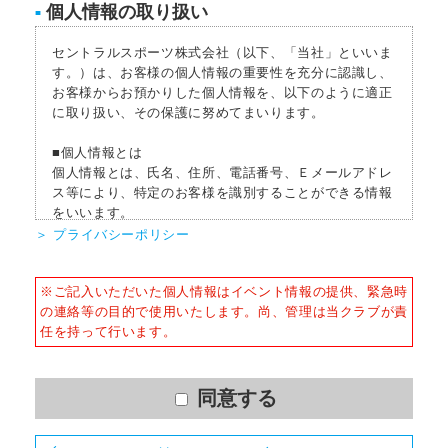
個人情報の取り扱い
■
セントラルスポーツ株式会社（以下、「当社」といいま
す。）は、お客様の個人情報の重要性を充分に認識し、
お客様からお預かりした個人情報を、以下のように適正
に取り扱い、その保護に努めてまいります。
■個人情報とは
個人情報とは、氏名、住所、電話番号、Ｅメールアドレ
ス等により、特定のお客様を識別することができる情報
をいいます。
＞ プライバシーポリシー
■個人情報の収集
当社はサービスを提供するため、必要な範囲内で、適法
※ご記入いただいた個人情報はイベント情報の提供、緊急時
かつ適正な方法によりお客様の個人情報を収集いたしま
の連絡等の目的で使用いたします。尚、管理は当クラブが責
す。
任を持って行います。
■個人情報の利用
お客様からお預かりした個人情報は、以下の目的で使用
させて頂きます。また、違法または不当な行為を助長
同意する
し、または誘発するおそれがある方法による個人情報の
利用を行いません。