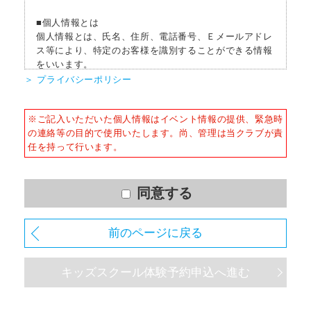
■個人情報とは
個人情報とは、氏名、住所、電話番号、Ｅメールアドレ
ス等により、特定のお客様を識別することができる情報
をいいます。
＞ プライバシーポリシー
■個人情報の収集
当社はサービスを提供するため、必要な範囲内で、適法
※ご記入いただいた個人情報はイベント情報の提供、緊急時
かつ適正な方法によりお客様の個人情報を収集いたしま
の連絡等の目的で使用いたします。尚、管理は当クラブが責
す。
任を持って行います。
■個人情報の利用
お客様からお預かりした個人情報は、以下の目的で使用
させて頂きます。また、違法または不当な行為を助長
同意する
し、または誘発するおそれがある方法による個人情報の
利用を行いません。
前のページに戻る
1) 快適にクラブをご利用いただくため
2) ご利用上の諸連絡や利用状況の確認のため
キッズスクール体験予約申込へ進む
3) 運動プログラム（カウンセリングを含む）等、新商
品・サービスの立案・開発・実施のため
4) 新商品・サービスやイベント情報を含む当社情報のご