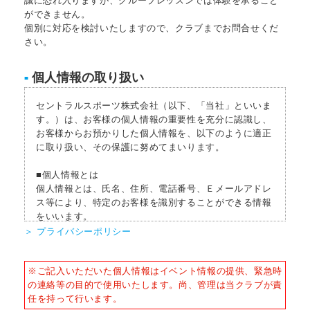
誠に恐れ入りますが、グループレッスンでは体験を承ること
ができません。
個別に対応を検討いたしますので、クラブまでお問合せくだ
さい。
個人情報の取り扱い
■
セントラルスポーツ株式会社（以下、「当社」といいま
す。）は、お客様の個人情報の重要性を充分に認識し、
お客様からお預かりした個人情報を、以下のように適正
に取り扱い、その保護に努めてまいります。
■個人情報とは
個人情報とは、氏名、住所、電話番号、Ｅメールアドレ
ス等により、特定のお客様を識別することができる情報
をいいます。
＞ プライバシーポリシー
■個人情報の収集
当社はサービスを提供するため、必要な範囲内で、適法
※ご記入いただいた個人情報はイベント情報の提供、緊急時
かつ適正な方法によりお客様の個人情報を収集いたしま
の連絡等の目的で使用いたします。尚、管理は当クラブが責
す。
任を持って行います。