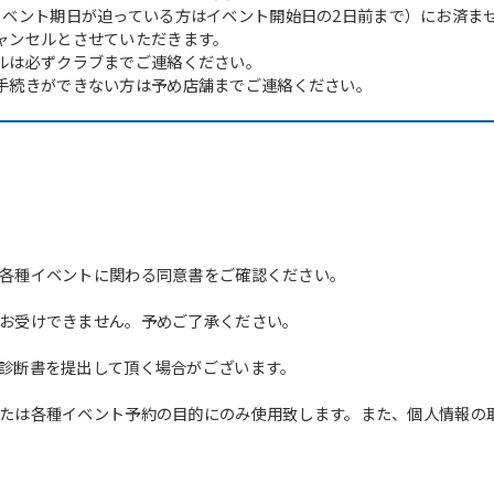
イベント期日が迫っている方はイベント開始日の2日前まで）にお済ま
ャンセルとさせていただきます。
ルは必ずクラブまでご連絡ください。
手続きができない方は予め店舗までご連絡ください。
各種イベントに関わる同意書をご確認ください。
For foreigners
お受けできません。予めご了承ください。
Central Sports official website is
診断書を提出して頂く場合がございます。
automatically translated into
English. Click the link below (start
たは各種イベント予約の目的にのみ使用致します。また、個人情報の
automatic translation) to return to
the top page.
However, if you use an automatic