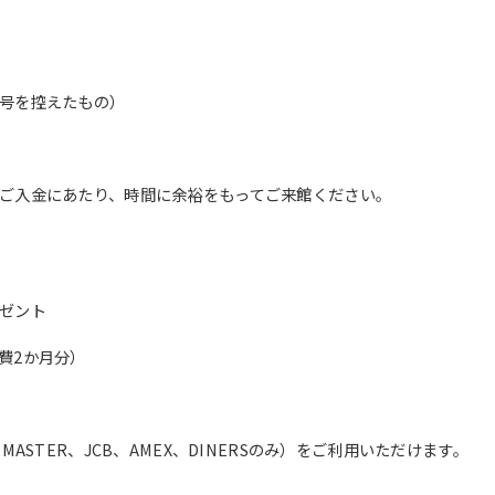
translation service, the Japanese
version of this website will be
translated mechanically, so it may
not be an accurate translation.
The translation may differ from the
号を控えたもの）
original content. We ask that you
fully understand this before using
the service.
ご入金にあたり、時間に余裕をもってご来館ください。
Automatic translation start
ゼント
費2か月分）
ASTER、JCB、AMEX、DINERSのみ）をご利用いただけます。