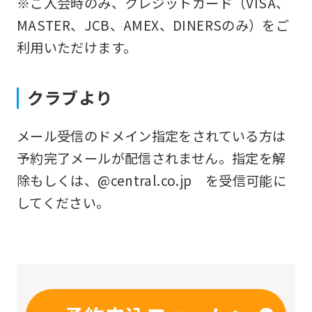
※ご入会時のみ、クレジットカード（VISA、
you
MASTER、JCB、AMEX、DINERSのみ）をご
fully
利用いただけます。
understand
this
クラブより
before
using
メール受信のドメイン指定をされている方は
the
予約完了メールが配信されません。指定を解
service.
除もしくは、@central.co.jp を受信可能に
してください。
Automatic translation