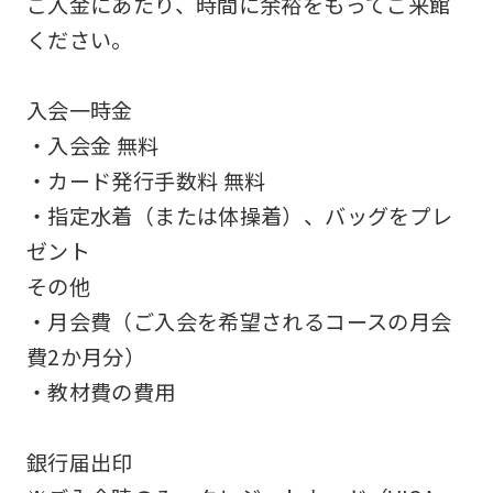
ご入金にあたり、時間に余裕をもってご来館
an
ください。
accurate
translation.
入会一時金
The
・入会金 無料
translation
・カード発行手数料 無料
may
・指定水着（または体操着）、バッグをプレ
differ
ゼント
from
その他
the
・月会費（ご入会を希望されるコースの月会
original
費2か月分）
content.
・教材費の費用
We
ask
銀行届出印
that