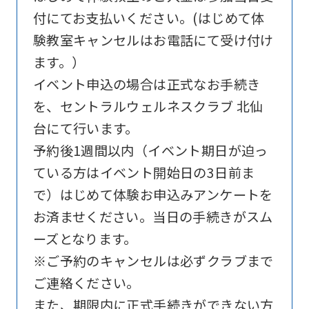
付にてお支払いください。(はじめて体
website
験教室キャンセルはお電話にて受け付け
is
ます。）
automatically
イベント申込の場合は正式なお手続き
translated
を、セントラルウェルネスクラブ 北仙
into
台にて行います。
English.
予約後1週間以内（イベント期日が迫っ
Click
ている方はイベント開始日の3日前ま
the
で）はじめて体験お申込みアンケートを
link
お済ませください。当日の手続きがスム
below
ーズとなります。
(start
※ご予約のキャンセルは必ずクラブまで
automatic
ご連絡ください。
translation)
また、期限内に正式手続きができない方
to