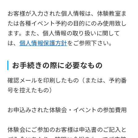
Japanese
お客様が入力された個人情報は、体験教室ま
version
たは各種イベント予約の目的にのみ使用致し
of
ます。また、個人情報の取り扱いに関して
this
は、
個人情報保護方針
をご参照下さい。
website
will
お手続きの際に必要なもの
be
translated
確認メールを印刷したもの（または、予約番
mechanically,
号を控えたもの）
so
it
お申込みされた体験会・イベントの参加費用
may
not
体験会にご参加のお客様は申込書のご記入と
be