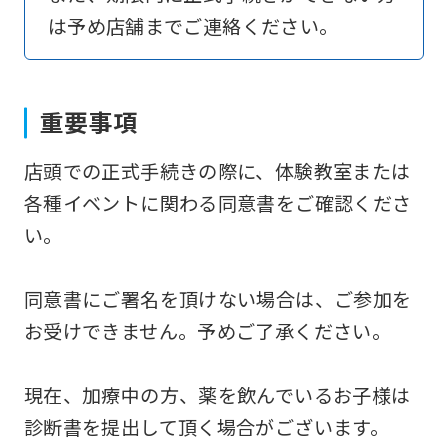
は予め店舗までご連絡ください。
return
to
the
重要事項
top
page.
店頭での正式手続きの際に、体験教室または
However,
各種イベントに関わる同意書をご確認くださ
if
い。
you
use
同意書にご署名を頂けない場合は、ご参加を
an
お受けできません。予めご了承ください。
automatic
translation
現在、加療中の方、薬を飲んでいるお子様は
service,
診断書を提出して頂く場合がございます。
the