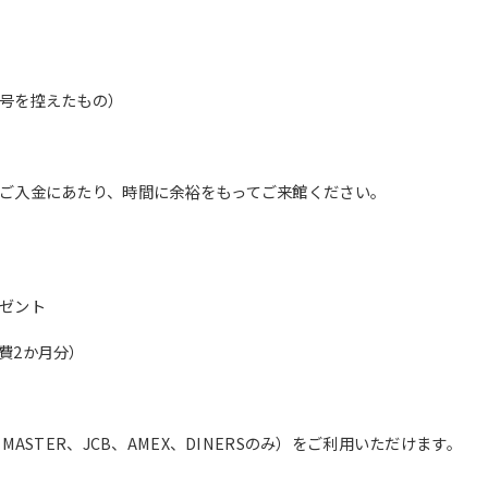
translation service, the Japanese
version of this website will be
translated mechanically, so it may
not be an accurate translation.
The translation may differ from the
号を控えたもの）
original content. We ask that you
fully understand this before using
the service.
ご入金にあたり、時間に余裕をもってご来館ください。
Automatic translation start
ゼント
費2か月分）
ASTER、JCB、AMEX、DINERSのみ）をご利用いただけます。