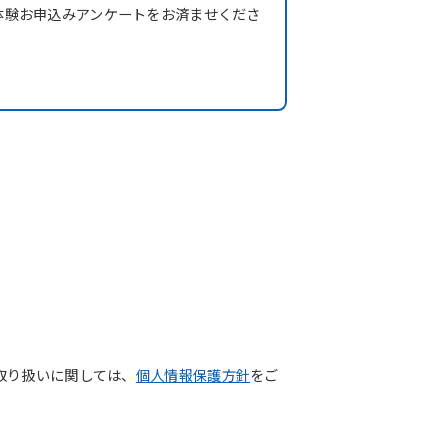
体験お申込みアンケートをお済ませくださ
取り扱いに関しては、
個人情報保護方針
をご