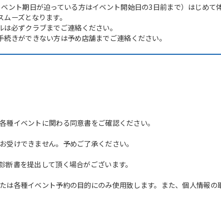
イベント期日が迫っている方はイベント開始日の3日前まで）はじめて
スムーズとなります。
ルは必ずクラブまでご連絡ください。
手続きができない方は予め店舗までご連絡ください。
各種イベントに関わる同意書をご確認ください。
For foreigners
お受けできません。予めご了承ください。
Central Sports official website is
診断書を提出して頂く場合がございます。
automatically translated into
English. Click the link below (start
たは各種イベント予約の目的にのみ使用致します。また、個人情報の
automatic translation) to return to
the top page.
However, if you use an automatic