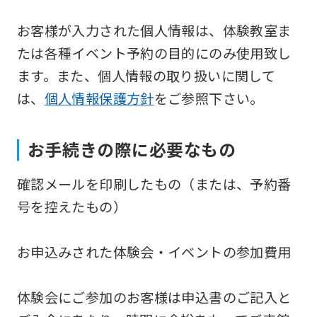
Japanese
お客様が入力された個人情報は、体験教室ま
version
たは各種イベント予約の目的にのみ使用致し
of
ます。また、個人情報の取り扱いに関して
this
は、
個人情報保護方針
をご参照下さい。
website
will
お手続きの際に必要なもの
be
translated
確認メールを印刷したもの（または、予約番
mechanically,
号を控えたもの）
so
it
お申込みされた体験会・イベントの参加費用
may
not
体験会にご参加のお客様は申込書のご記入と
be