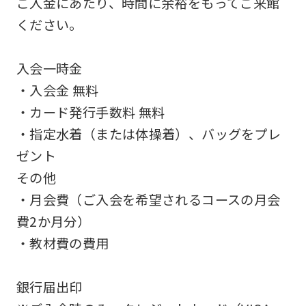
ご入金にあたり、時間に余裕をもってご来館
an
ください。
accurate
translation.
入会一時金
The
・入会金 無料
translation
・カード発行手数料 無料
may
・指定水着（または体操着）、バッグをプレ
differ
ゼント
from
その他
the
・月会費（ご入会を希望されるコースの月会
original
費2か月分）
content.
・教材費の費用
We
ask
銀行届出印
that