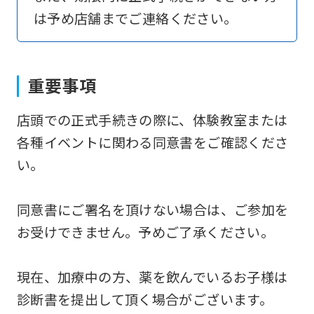
は予め店舗までご連絡ください。
return
to
the
重要事項
top
page.
店頭での正式手続きの際に、体験教室または
However,
各種イベントに関わる同意書をご確認くださ
if
い。
you
use
同意書にご署名を頂けない場合は、ご参加を
an
お受けできません。予めご了承ください。
automatic
translation
現在、加療中の方、薬を飲んでいるお子様は
service,
診断書を提出して頂く場合がございます。
the