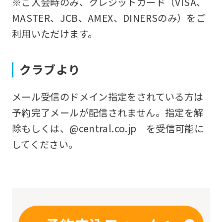
※ご入会時のみ、クレジットカード（VISA、
you
MASTER、JCB、AMEX、DINERSのみ）をご
fully
利用いただけます。
understand
this
クラブより
before
using
メール受信のドメイン指定をされている方は
the
予約完了メールが配信されません。指定を解
service.
除もしくは、@central.co.jp を受信可能に
してください。
Automatic translation