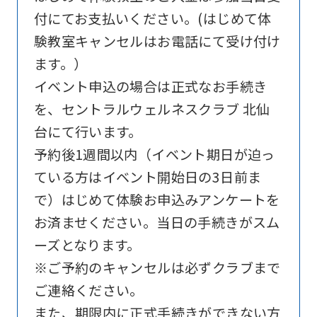
付にてお支払いください。(はじめて体
website
験教室キャンセルはお電話にて受け付け
is
ます。）
automatically
イベント申込の場合は正式なお手続き
translated
を、セントラルウェルネスクラブ 北仙
into
台にて行います。
English.
予約後1週間以内（イベント期日が迫っ
Click
ている方はイベント開始日の3日前ま
the
で）はじめて体験お申込みアンケートを
link
お済ませください。当日の手続きがスム
below
ーズとなります。
(start
※ご予約のキャンセルは必ずクラブまで
automatic
ご連絡ください。
translation)
また、期限内に正式手続きができない方
to