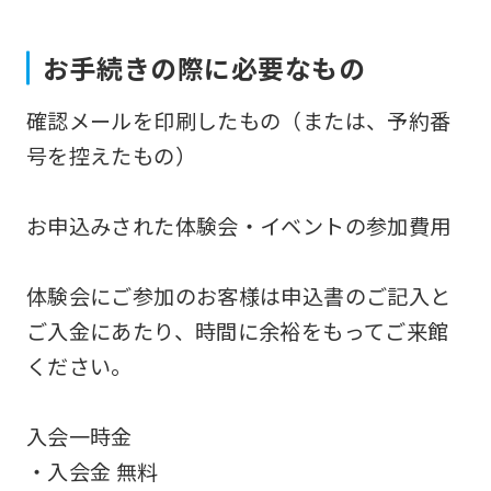
of
this
お手続きの際に必要なもの
website
確認メールを印刷したもの（または、予約番
will
号を控えたもの）
be
translated
お申込みされた体験会・イベントの参加費用
mechanically,
so
体験会にご参加のお客様は申込書のご記入と
it
ご入金にあたり、時間に余裕をもってご来館
may
ください。
not
be
入会一時金
an
・入会金 無料
accurate