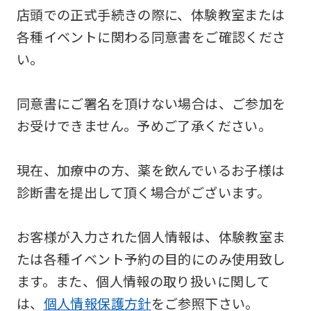
the
店頭での正式手続きの際に、体験教室または
top
各種イベントに関わる同意書をご確認くださ
page.
い。
However,
if
同意書にご署名を頂けない場合は、ご参加を
you
お受けできません。予めご了承ください。
use
an
現在、加療中の方、薬を飲んでいるお子様は
automatic
診断書を提出して頂く場合がございます。
translation
service,
お客様が入力された個人情報は、体験教室ま
the
たは各種イベント予約の目的にのみ使用致し
Japanese
ます。また、個人情報の取り扱いに関して
version
は、
個人情報保護方針
をご参照下さい。