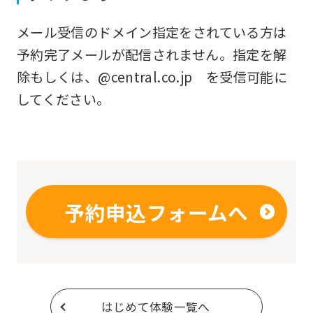
understand
メール受信のドメイン指定をされている方は
this
予約完了メールが配信されません。指定を解
before
除もしくは、@central.co.jp を受信可能に
using
してください。
the
service.
Automatic translation
予約申込フォームへ
はじめて体験一覧へ