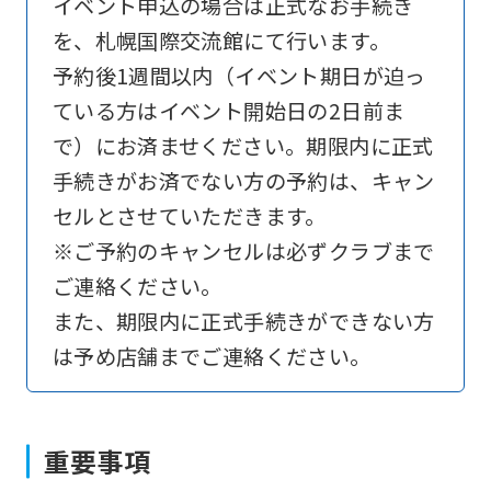
イベント申込の場合は正式なお手続き
automatically
を、札幌国際交流館にて行います。
translated
予約後1週間以内（イベント期日が迫っ
into
ている方はイベント開始日の2日前ま
English.
で）にお済ませください。期限内に正式
Click
手続きがお済でない方の予約は、キャン
the
セルとさせていただきます。
link
※ご予約のキャンセルは必ずクラブまで
below
ご連絡ください。
(start
また、期限内に正式手続きができない方
automatic
は予め店舗までご連絡ください。
translation)
to
return
重要事項
to