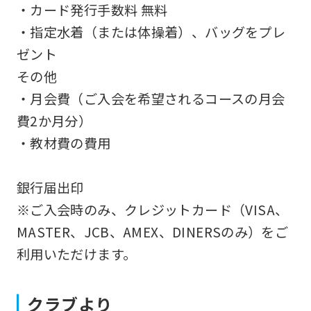
・カード発行手数料 無料
translation.
・指定水着（または体操着）、バッグをプレ
The
ゼント
translation
その他
may
・月会費（ご入会を希望されるコースの月会
differ
費2か月分）
from
・教材費の費用
the
original
銀行届出印
content.
※ご入会時のみ、クレジットカード（VISA、
We
MASTER、JCB、AMEX、DINERSのみ）をご
ask
利用いただけます。
that
you
fully
クラブより