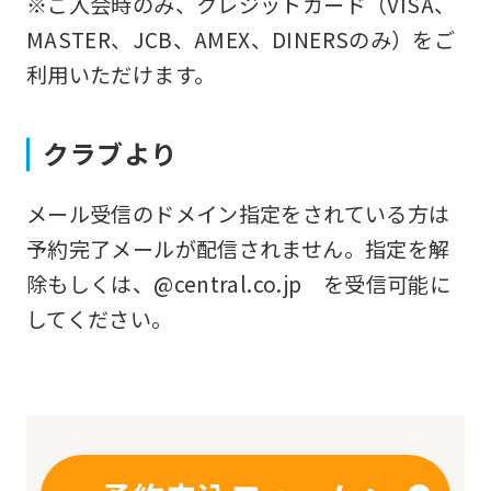
※ご入会時のみ、クレジットカード（VISA、
you
MASTER、JCB、AMEX、DINERSのみ）をご
fully
利用いただけます。
understand
this
クラブより
before
using
メール受信のドメイン指定をされている方は
the
予約完了メールが配信されません。指定を解
service.
除もしくは、@central.co.jp を受信可能に
してください。
Automatic translation