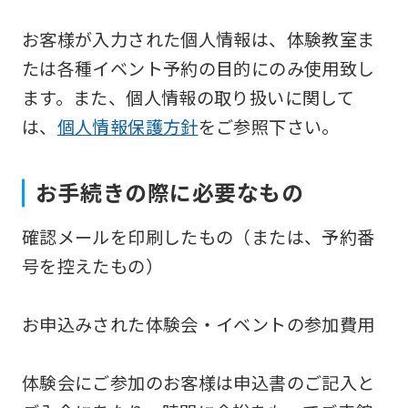
Japanese
お客様が入力された個人情報は、体験教室ま
version
たは各種イベント予約の目的にのみ使用致し
of
ます。また、個人情報の取り扱いに関して
this
は、
個人情報保護方針
をご参照下さい。
website
will
お手続きの際に必要なもの
be
translated
確認メールを印刷したもの（または、予約番
mechanically,
号を控えたもの）
so
it
お申込みされた体験会・イベントの参加費用
may
not
体験会にご参加のお客様は申込書のご記入と
be