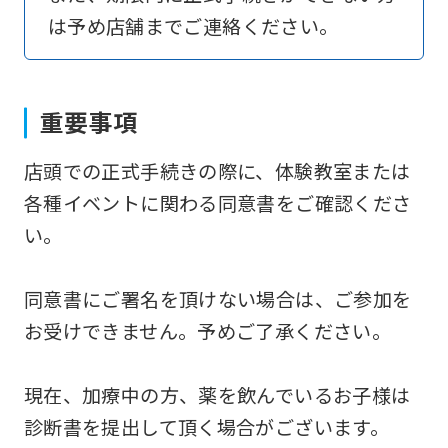
は予め店舗までご連絡ください。
return
to
the
重要事項
top
page.
店頭での正式手続きの際に、体験教室または
However,
各種イベントに関わる同意書をご確認くださ
if
い。
you
use
同意書にご署名を頂けない場合は、ご参加を
an
お受けできません。予めご了承ください。
automatic
translation
現在、加療中の方、薬を飲んでいるお子様は
service,
診断書を提出して頂く場合がございます。
the