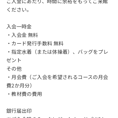
ご入金にあたり、時間に余裕をもってご来館
an
ください。
accurate
translation.
入会一時金
The
・入会金 無料
translation
・カード発行手数料 無料
may
・指定水着（または体操着）、バッグをプレ
differ
ゼント
from
その他
the
・月会費（ご入会を希望されるコースの月会
original
費2か月分）
content.
・教材費の費用
We
ask
銀行届出印
that