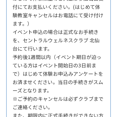
付にてお支払いください。(はじめて体
website
験教室キャンセルはお電話にて受け付け
is
ます。）
automatically
イベント申込の場合は正式なお手続き
translated
を、セントラルウェルネスクラブ 北仙
into
台にて行います。
English.
予約後1週間以内（イベント期日が迫っ
Click
ている方はイベント開始日の3日前ま
the
で）はじめて体験お申込みアンケートを
link
お済ませください。当日の手続きがスム
below
ーズとなります。
(start
※ご予約のキャンセルは必ずクラブまで
automatic
ご連絡ください。
translation)
また、期限内に正式手続きができない方
to