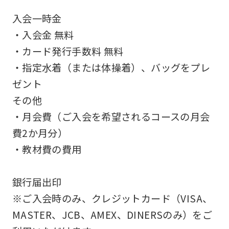
accurate
入会一時金
translation.
・入会金 無料
The
・カード発行手数料 無料
translation
・指定水着（または体操着）、バッグをプレ
may
ゼント
differ
その他
from
・月会費（ご入会を希望されるコースの月会
the
費2か月分）
original
・教材費の費用
content.
We
銀行届出印
ask
※ご入会時のみ、クレジットカード（VISA、
that
MASTER、JCB、AMEX、DINERSのみ）をご
you