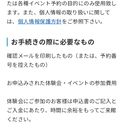
たは各種イベント予約の目的にのみ使用致し
version
ます。また、個人情報の取り扱いに関して
of
は、
個人情報保護方針
をご参照下さい。
this
website
お手続きの際に必要なもの
will
be
確認メールを印刷したもの（または、予約番
translated
号を控えたもの）
mechanically,
so
お申込みされた体験会・イベントの参加費用
it
may
体験会にご参加のお客様は申込書のご記入と
not
ご入金にあたり、時間に余裕をもってご来館
be
ください。
an