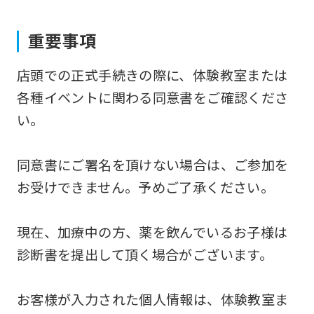
to
重要事項
the
top
店頭での正式手続きの際に、体験教室または
page.
各種イベントに関わる同意書をご確認くださ
However,
い。
if
you
同意書にご署名を頂けない場合は、ご参加を
use
お受けできません。予めご了承ください。
an
automatic
現在、加療中の方、薬を飲んでいるお子様は
translation
診断書を提出して頂く場合がございます。
service,
the
お客様が入力された個人情報は、体験教室ま
Japanese