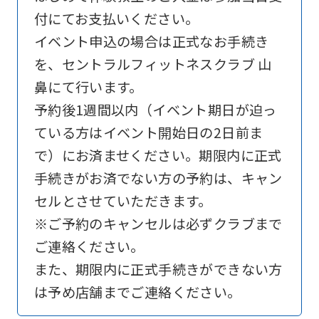
付にてお支払いください。
is
イベント申込の場合は正式なお手続き
automatically
を、セントラルフィットネスクラブ 山
translated
鼻にて行います。
into
予約後1週間以内（イベント期日が迫っ
English.
ている方はイベント開始日の2日前ま
Click
で）にお済ませください。期限内に正式
the
手続きがお済でない方の予約は、キャン
link
セルとさせていただきます。
below
※ご予約のキャンセルは必ずクラブまで
(start
ご連絡ください。
automatic
また、期限内に正式手続きができない方
translation)
は予め店舗までご連絡ください。
to
return