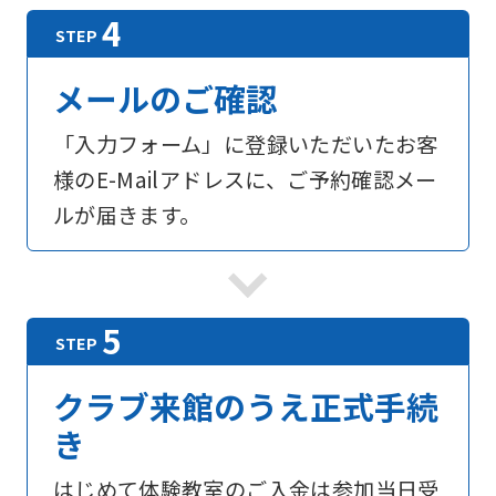
メールのご確認
「入力フォーム」に登録いただいたお客
様のE-Mailアドレスに、ご予約確認メー
ルが届きます。
For
foreigners
Central
クラブ来館のうえ正式手続
Sports
き
official
はじめて体験教室のご入金は参加当日受
website