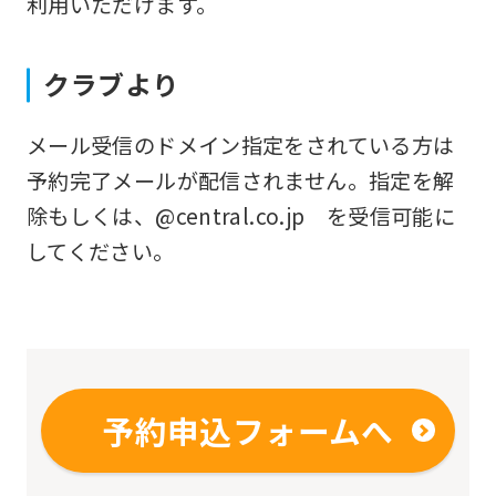
利用いただけます。
fully
understand
クラブより
this
before
メール受信のドメイン指定をされている方は
using
予約完了メールが配信されません。指定を解
the
除もしくは、@central.co.jp を受信可能に
service.
してください。
Automatic translation
予約申込フォームへ