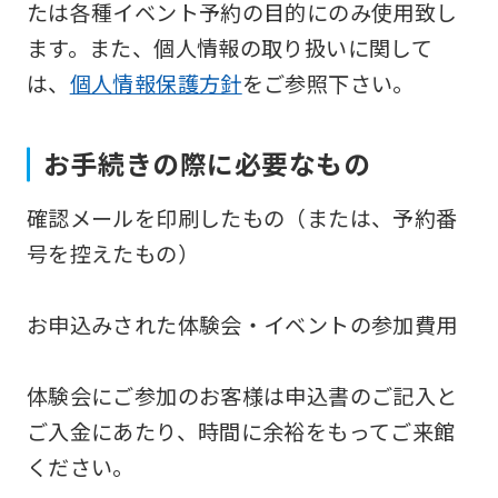
たは各種イベント予約の目的にのみ使用致し
version
ます。また、個人情報の取り扱いに関して
of
は、
個人情報保護方針
をご参照下さい。
this
website
お手続きの際に必要なもの
will
be
確認メールを印刷したもの（または、予約番
translated
号を控えたもの）
mechanically,
so
お申込みされた体験会・イベントの参加費用
it
may
体験会にご参加のお客様は申込書のご記入と
not
ご入金にあたり、時間に余裕をもってご来館
be
ください。
an