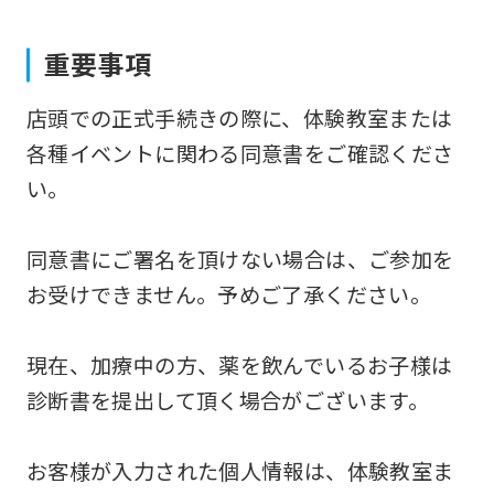
to
重要事項
the
top
店頭での正式手続きの際に、体験教室または
page.
各種イベントに関わる同意書をご確認くださ
However,
い。
if
you
同意書にご署名を頂けない場合は、ご参加を
use
お受けできません。予めご了承ください。
an
automatic
現在、加療中の方、薬を飲んでいるお子様は
translation
診断書を提出して頂く場合がございます。
service,
the
お客様が入力された個人情報は、体験教室ま
Japanese