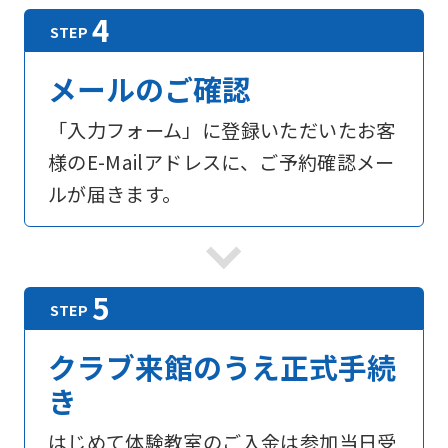
メールのご確認
「入力フォーム」に登録いただいたお客
様のE-Mailアドレスに、ご予約確認メー
ルが届きます。
For
foreigners
Central
クラブ来館のうえ正式手続
Sports
き
official
はじめて体験教室のご入金は参加当日受
website