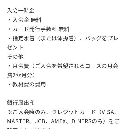
accurate
入会一時金
translation.
・入会金 無料
The
・カード発行手数料 無料
translation
・指定水着（または体操着）、バッグをプレ
may
ゼント
differ
その他
from
・月会費（ご入会を希望されるコースの月会
the
費2か月分）
original
・教材費の費用
content.
We
銀行届出印
ask
※ご入会時のみ、クレジットカード（VISA、
that
MASTER、JCB、AMEX、DINERSのみ）をご
you