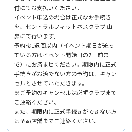
付にてお支払いください。
is
イベント申込の場合は正式なお手続き
automatically
を、セントラルフィットネスクラブ 山
translated
鼻にて行います。
into
予約後1週間以内（イベント期日が迫っ
English.
ている方はイベント開始日の2日前ま
Click
で）にお済ませください。期限内に正式
the
手続きがお済でない方の予約は、キャン
link
セルとさせていただきます。
below
※ご予約のキャンセルは必ずクラブまで
(start
ご連絡ください。
automatic
また、期限内に正式手続きができない方
translation)
は予め店舗までご連絡ください。
to
return