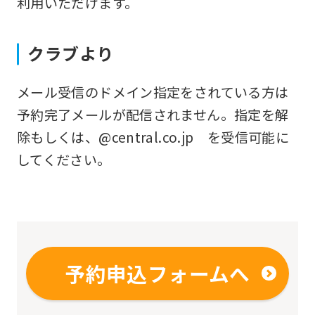
利用いただけます。
fully
understand
クラブより
this
before
メール受信のドメイン指定をされている方は
using
予約完了メールが配信されません。指定を解
the
除もしくは、@central.co.jp を受信可能に
service.
してください。
Automatic translation
予約申込フォームへ